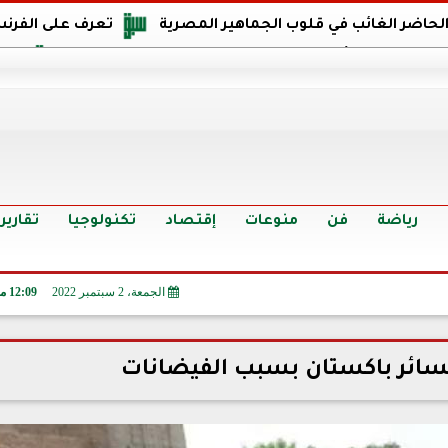
 الحاضر الغائب في قلوب الجماهير المصرية
تعرف على الفرنس
اجهة مصر في كأس العالم: يمتلك قدرات هجومية مميزة
الدر
البرازيل: منحنا أمتنا ذكرى ستخلد لأجيال.. والفوز أغرق عيني بالدم
الدولار يواصل التراجع في 9 بنوك مصرية الي
سعر الدولار في البنوك والسوق السوداء اليوم الإثنين 6 - 7 - 2026
أسعار الحديد والأسمنت اليوم الإثنين 6 - 7 - 2026
تح
رياضة
فن
منوعات
إقتصاد
تكنولوجيا
تقارير
الجمعة، 2 سبتمبر 2022
12:09 مـ