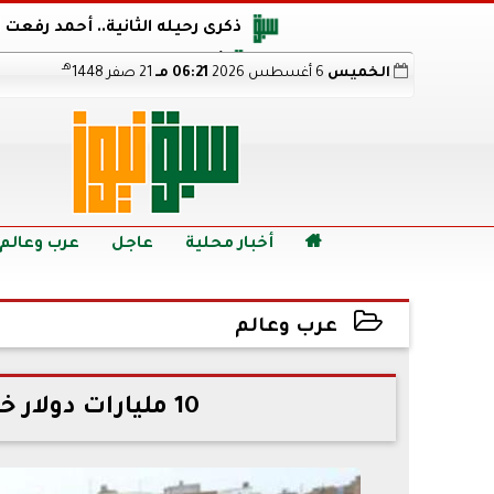
ذكرى رحيله الثانية.. أحمد رفعت
أجويرو يحذر الأرجنتين من مو
هـ
الخميس
6 أغسطس 2026
06:21 مـ
21 صفر 1448
هالاند بعد الإطاحة ب
رابط نتيجة الدبلومات الفنية 2026 برقم الجلوس.. اعرف خطوات الاستعلام فور اعتمادها

أخبار محلية
عاجل
عرب وعالم
عرب وعالم
2022-09-02 12:09:56
10 مليارات دولار خسائر باكستان بسبب الفيضانات