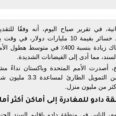
ة، في تقرير صباح اليوم، أنه وفقًا للتقدي
الحكومية الأولية، تسبب الدمار في خسائر بقيمة 10 مليارات دولار، ف
مسؤولون وخبراء باكستانيون إن هناك زيادة بنسبة 400٪ في متوسط ​​هط
سند، مما أدى إلى الفيضانات الشديدة.
أصدرت الأمم المتحدة وباكستان نداءً مشتر
للحصول على 160 مليون دولار من التمويل الطارئ لمس
ثر من مليون منزل.
ادو للمغادرة إلى أماكن أكثر أمان
م، الناس في منطقة دادو بإقليم السند الجنو