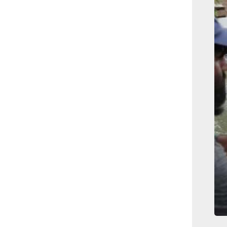
بوابة الأزهر الإلكترونية
نتيجة الثانوية الأزهرية
2022.. رابط مباشر وخطوات
الاستعلام
ماذا يحتاج ”الاتحاد” لحسم
لقب الدوري بعد السقوط
أمام ”الهلال”؟
عاجل...رئيس أوكرانيا يؤكد
الحاجة لإغلاق المجال الجوى
وتسريع الانضمام للاتحاد
الأوروبى
مصر تفوز بعضوية مجلس
حقوق الإنسان التابع للأمم
المتحدة