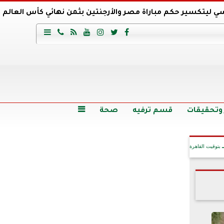
ي ليتكسير حكم مباراة مصر والأرجنتين بثمن نهائي كأس العالم
عية السعودي يتعاقد مع برونو لاج المرشح السابق لتدريب الأهلي







وع
أرخص 5 سيارات سيدان في مصر.. الأسعار والمواصفات
وم الاثنين.. والأسعار دون 49 جنيها
تصرف مثير من ميسي ونجوم الأرجنتين قبل مواجهة مصر
سن حالة فضل شاكر الصحية وخروجه من المستشفى |تفاصيل
 وتحقيقات
قسم ترفيه
صحة

بتوقيت القاهرة
آخر الأخبار