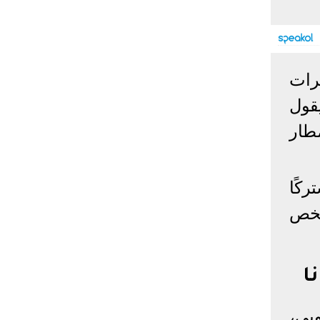
إحصائيات كورونا
المصابون عالميا
المتعافون عالميا
المتوفون عالميا
رات
المصابون مصر
المتعافون مصر
المتوفون مصر
ي وقت يقول
البلد
إصابات
وفيات
معافى
ول الأمطار
الإجمالي:
135,209,649
2,926,136
108,801,083
أمريكا
31,795,644
574,760
24,340,584
الصين
90,386
4,636
85,471
كًا
الهند
13,202,783
168,467
11,987,940
اعدة 3.3 مليون شخص
روسيا
4,623,984
102,247
4,248,700
السعودية
396,758
6,737
382,198
البرازيل
13,373,174
348,718
11,791,885
ا
فرنسا
4,980,501
98,395
303,639
اخترنا لك
المملكة
3,957,317
127,040
4,365,461
بي،
المتحدة