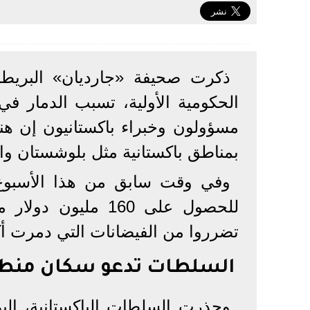
ذكرت صحيفة «جارديان» البريطاني
بمناطق باكستانية مثل بلوشستان وال
وفي وقت سابق من هذا الأسبوع، 
تضرروا من الفيضانات التي دمرت أك
السلطات تدعو سكان منطقة د
وحذرت السلطات الباكستانية، اليو