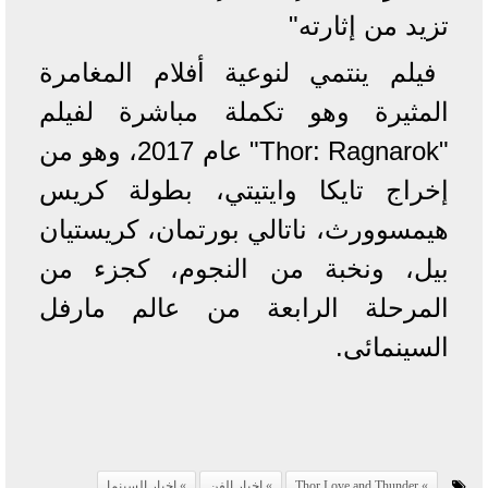
تزيد من إثارته"
فيلم ينتمي لنوعية أفلام المغامرة
المثيرة وهو تكملة مباشرة لفيلم
"Thor: Ragnarok" عام 2017، وهو من
إخراج تايكا وايتيتي، بطولة كريس
هيمسوورث، ناتالي بورتمان، كريستيان
بيل، ونخبة من النجوم، كجزء من
المرحلة الرابعة من عالم مارفل
السينمائى.
Thor Love and Thunder
اخبار الفن
اخبار السينما