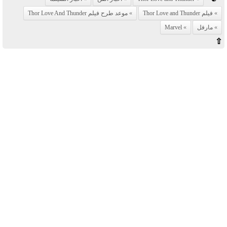
فيلم Thor Love and Thunder
موعد طرح فيلم Thor Love And Thunder
مارفل
Marvel
⇧
آخر الأخبار
بوابة الأزهر الإلكترونية نتيجة الثانوية
الأزهرية 2022.. رابط مباشر وخطوات
الاستعلام
ماذا يحتاج ”الاتحاد” لحسم لقب الدوري
بعد السقوط أمام ”الهلال”؟