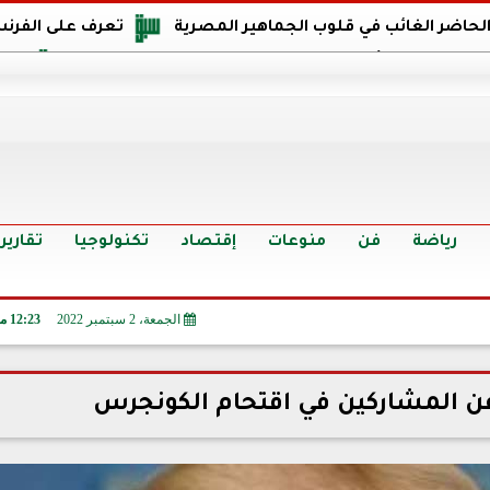
 الحاضر الغائب في قلوب الجماهير المصرية
تعرف على الفرنس
اجهة مصر في كأس العالم: يمتلك قدرات هجومية مميزة
الدر
البرازيل: منحنا أمتنا ذكرى ستخلد لأجيال.. والفوز أغرق عيني بالدم
الدولار يواصل التراجع في 9 بنوك مصرية الي
سعر الدولار في البنوك والسوق السوداء اليوم الإثنين 6 - 7 - 2026
أسعار الحديد والأسمنت اليوم الإثنين 6 - 7 - 2026
تح
رياضة
فن
منوعات
إقتصاد
تكنولوجيا
تقارير
الجمعة، 2 سبتمبر 2022
12:23 مـ
عن المشاركين في اقتحام الكونجرس