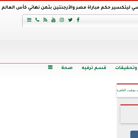
ي ليتكسير حكم مباراة مصر والأرجنتين بثمن نهائي كأس العالم
عية السعودي يتعاقد مع برونو لاج المرشح السابق لتدريب الأهلي







وع
أرخص 5 سيارات سيدان في مصر.. الأسعار والمواصفات
وم الاثنين.. والأسعار دون 49 جنيها
تصرف مثير من ميسي ونجوم الأرجنتين قبل مواجهة مصر
سن حالة فضل شاكر الصحية وخروجه من المستشفى |تفاصيل
 وتحقيقات
قسم ترفيه
صحة

بتوقيت القاهرة
آخر الأخبار