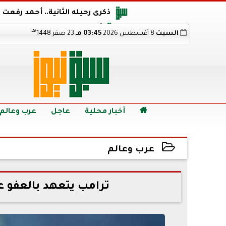
ذكرى رحيله الثانية.. أحمد رفعت
أجويرو يحذر الأرجنتين من مو
هـ
السبت
8 أغسطس 2026
03:45 مـ
23 صفر 1448
هالاند بعد الإطاحة ب
رابط نتيجة الدبلومات الفنية 2026 برقم الجلوس.. اعرف خطوات الاستعلام فور اعتمادها

أخبار محلية
عاجل
عرب وعالم
عرب وعالم
2022-09-02 12:23:39
ترامب يتعهد بالعفو 