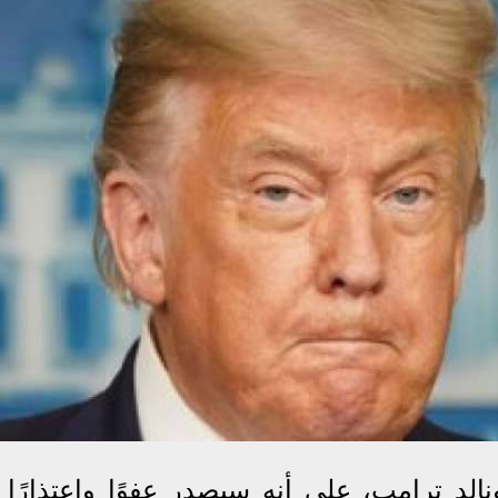
الد ترامب، على أنه سيصدر عفوًا واعتذارًا 