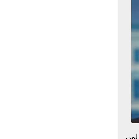
بوابة الأزهر الإلكترونية
نتيجة الثانوية الأزهرية
2022.. رابط مباشر وخطوات
الاستعلام
ماذا يحتاج ”الاتحاد” لحسم
لقب الدوري بعد السقوط
أمام ”الهلال”؟
عاجل...رئيس أوكرانيا يؤكد
الحاجة لإغلاق المجال الجوى
وتسريع الانضمام للاتحاد
الأوروبى
مصر تفوز بعضوية مجلس
حقوق الإنسان التابع للأمم
المتحدة
لمن