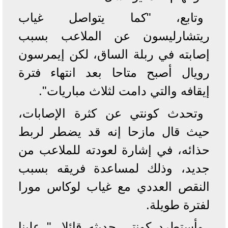
وتابع، "كما يتواصل غياب
ريتشارليسون عن الملاعب بسبب
إصابته في ربلة الساق، لكن إيمرسون
رويال أصبح متاحا بعد انتهاء فترة
إيقافه والتي دامت لثلاث مباريات".
وتحدث كونتي عن كثرة الإصابات،
حيث قال مازحا إنه قد يضطر لربط
حذائه، في إشارة لعودته للملاعب من
جديد، وذلك لمساعدة فريقه بسبب
النقص العددي مع غياب لوكاس مورا
لفترة طويلة.
وأستطرد كونتي حديثه قائلا، " علينا