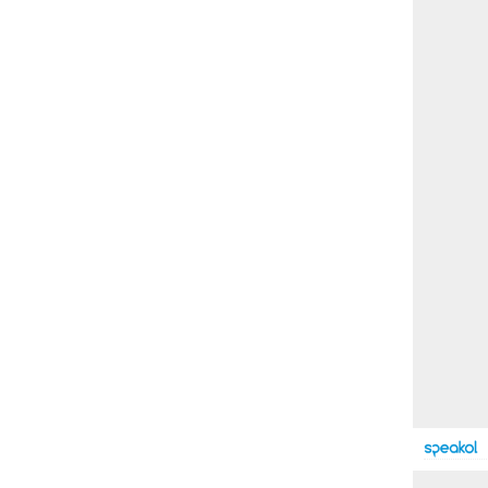
بوابة الأزهر الإلكترونية
نتيجة الثانوية الأزهرية
2022.. رابط مباشر وخطوات
الاستعلام
ماذا يحتاج ”الاتحاد” لحسم
لقب الدوري بعد السقوط
أمام ”الهلال”؟
عاجل...رئيس أوكرانيا يؤكد
الحاجة لإغلاق المجال الجوى
وتسريع الانضمام للاتحاد
الأوروبى
مصر تفوز بعضوية مجلس
حقوق الإنسان التابع للأمم
المتحدة