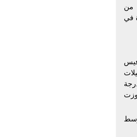
 من
إحصائيات كورونا
ة في
المصابون عالميا
المتعافون عالميا
المتوفون عالميا
المصابون مصر
المتعافون مصر
المتوفون مصر
البلد
إصابات
وفيات
معافى
الإجمالي:
135,209,649
2,926,136
108,801,083
فيس
أمريكا
31,795,644
574,760
24,340,584
لات
الصين
90,386
4,636
85,471
اد الجوية في إسبانيا إلى 44 درجة وفي فرنسا 40 درجة
الهند
13,202,783
168,467
11,987,940
8 سنة كما تجاوزت
روسيا
4,623,984
102,247
4,248,700
السعودية
396,758
6,737
382,198
البرازيل
13,373,174
348,718
11,791,885
وسط
فرنسا
4,980,501
98,395
303,639
اخترنا لك
المملكة
3,957,317
127,040
4,365,461
المتحدة