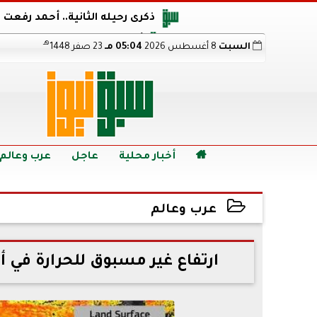
ذكرى رحيله الثانية.. أحمد رفعت
أجويرو يحذر الأرجنتين من مو
هـ
السبت
8 أغسطس 2026
05:04 مـ
23 صفر 1448
هالاند بعد الإطاحة ب
رابط نتيجة الدبلومات الفنية 2026 برقم الجلوس.. اعرف خطوات الاستعلام فور اعتمادها

أخبار محلية
عاجل
عرب وعالم
عرب وعالم
2022-06-19 08:06:32
ارتفاع غير مسبوق للحرارة في أور