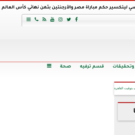
ي ليتكسير حكم مباراة مصر والأرجنتين بثمن نهائي كأس العالم
عية السعودي يتعاقد مع برونو لاج المرشح السابق لتدريب الأهلي







وع
أرخص 5 سيارات سيدان في مصر.. الأسعار والمواصفات
وم الاثنين.. والأسعار دون 49 جنيها
تصرف مثير من ميسي ونجوم الأرجنتين قبل مواجهة مصر
سن حالة فضل شاكر الصحية وخروجه من المستشفى |تفاصيل
 وتحقيقات
قسم ترفيه
صحة

بتوقيت القاهرة
آخر الأخبار