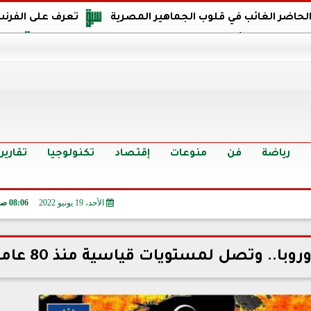
 الحاضر الغائب في قلوب الجماهير المصرية
تعرف على الفرنس
اجهة مصر في كأس العالم: يمتلك قدرات هجومية مميزة
الدر
البرازيل: منحنا أمتنا ذكرى ستخلد لأجيال.. والفوز أغرق عيني بالدم
الدولار يواصل التراجع في 9 بنوك مصرية الي
سعر الدولار في البنوك والسوق السوداء اليوم الإثنين 6 - 7 - 2026
أسعار الحديد والأسمنت اليوم الإثنين 6 - 7 - 2026
تح
رياضة
فن
منوعات
إقتصاد
تكنولوجيا
تقارير
الأحد، 19 يونيو 2022
08:06 صـ
وبا.. وتصل لمستويات قياسية منذ 80 عاما