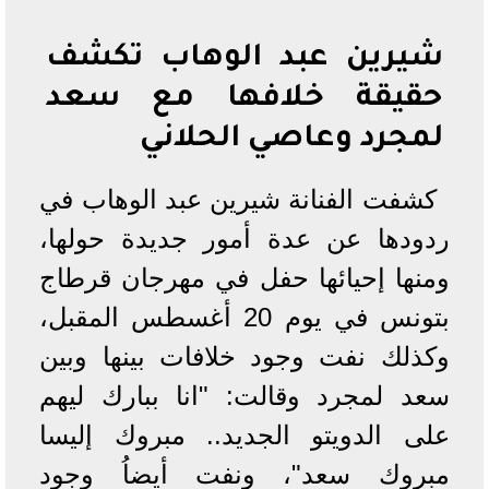
شيرين عبد الوهاب تكشف
حقيقة خلافها مع سعد
لمجرد وعاصي الحلاني
كشفت الفنانة شيرين عبد الوهاب في
ردودها عن عدة أمور جديدة حولها،
ومنها إحيائها حفل في مهرجان قرطاج
بتونس في يوم 20 أغسطس المقبل،
وكذلك نفت وجود خلافات بينها وبين
سعد لمجرد وقالت: "انا ببارك ليهم
على الدويتو الجديد.. مبروك إليسا
مبروك سعد"، ونفت أيضاُ وجود