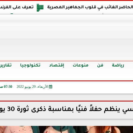
 الحاضر الغائب في قلوب الجماهير المصرية
تعرف على الفرنس
اجهة مصر في كأس العالم: يمتلك قدرات هجومية مميزة
الدر
البرازيل: منحنا أمتنا ذكرى ستخلد لأجيال.. والفوز أغرق عيني بالدم
الدولار يواصل التراجع في 9 بنوك مصرية الي
سعر الدولار في البنوك والسوق السوداء اليوم الإثنين 6 - 7 - 2026
أسعار الحديد والأسمنت اليوم الإثنين 6 - 7 - 2026
تح
رياضة
فن
منوعات
إقتصاد
تكنولوجيا
تقارير
الأربعاء، 29 يونيو 2022
07:30 صـ
ينظم حفلاً فنيًا بمناسبة ذكرى ثورة 30 يونيو