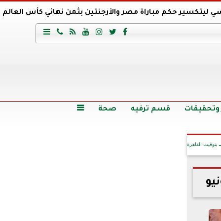
ي ليتكسير حكم مباراة مصر والأرجنتين بثمن نهائي كأس العالم
عية السعودي يتعاقد مع برونو لاج المرشح السابق لتدريب الأهلي







وع
أرخص 5 سيارات سيدان في مصر.. الأسعار والمواصفات
وم الاثنين.. والأسعار دون 49 جنيها
تصرف مثير من ميسي ونجوم الأرجنتين قبل مواجهة مصر
سن حالة فضل شاكر الصحية وخروجه من المستشفى |تفاصيل
 وتحقيقات
قسم ترفيه
صحة

بتوقيت القاهرة
آخر الأخبار