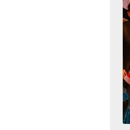
بوابة الأزهر الإلكترونية
نتيجة الثانوية الأزهرية
2022.. رابط مباشر وخطوات
الاستعلام
ماذا يحتاج ”الاتحاد” لحسم
لقب الدوري بعد السقوط
أمام ”الهلال”؟
عاجل...رئيس أوكرانيا يؤكد
الحاجة لإغلاق المجال الجوى
وتسريع الانضمام للاتحاد
الأوروبى
مصر تفوز بعضوية مجلس
حقوق الإنسان التابع للأمم
المتحدة