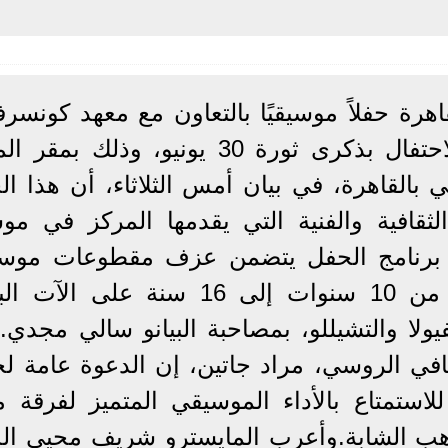
هرة حفلاً موسيقيًا بالتعاون مع معهد كونسرف
الإسكندرية، مساء غد الخميس؛ للاحتفال بذكرى ثورة 30 يونيو، وذلك
 بالقاهرة، في بيان أمس الثلاثاء، أن هذا ال
ثقافية والفنية التي يقدمها المركز في مو
أن برنامج الحفل يتضمن عزف مقطوعات موسي
كلاسيكية لمواهب تتراوح أعمارها من 10 سنوات إلى 16 سنة على ا
فيولا والتشيللو، بمصاحبة البيانو سالي مجدي
افي الروسي، مراد جاتين، إن الدعوة عامة لج
ستمتاع بالأداء الموسيقي المتميز لفرقة م
واهب الشابة.وأعرب المايسترو شريف محيي الد