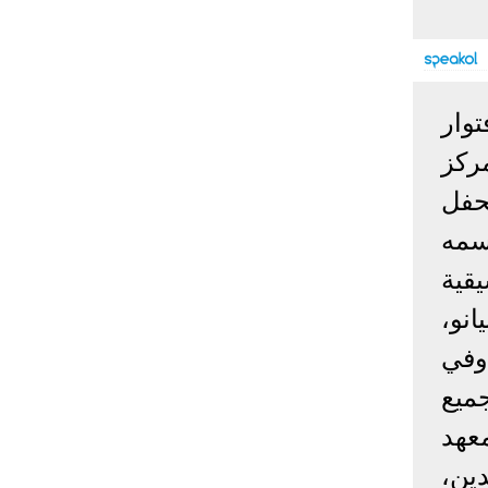
إحصائيات كورونا
المصابون عالميا
المتعافون عالميا
المتوفون عالميا
توار
المصابون مصر
المتعافون مصر
المتوفون مصر
 بمقر المركز
البلد
إصابات
وفيات
معافى
حفل
الإجمالي:
135,209,649
2,926,136
108,801,083
سمه
أمريكا
31,795,644
574,760
24,340,584
الصين
90,386
4,636
85,471
قية
الهند
13,202,783
168,467
11,987,940
لآت البيانو،
روسيا
4,623,984
102,247
4,248,700
.وفي
السعودية
396,758
6,737
382,198
ميع
البرازيل
13,373,174
348,718
11,791,885
فرنسا
4,980,501
98,395
303,639
عهد
اخترنا لك
المملكة
ين،
3,957,317
127,040
4,365,461
المتحدة