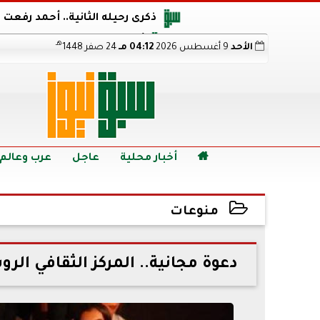
ذكرى رحيله الثانية.. أحمد رفعت
أجويرو يحذر الأرجنتين من مو
هـ
الأحد
9 أغسطس 2026
04:12 مـ
24 صفر 1448
هالاند بعد الإطاحة ب
رابط نتيجة الدبلومات الفنية 2026 برقم الجلوس.. اعرف خطوات الاستعلام فور اعتمادها

أخبار محلية
عاجل
عرب وعالم
منوعات
2022-06-29 07:30:53
دعوة مجانية.. المركز الثقافي الروسي 