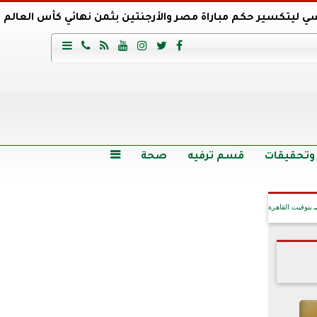
ي ليتكسير حكم مباراة مصر والأرجنتين بثمن نهائي كأس العالم
عية السعودي يتعاقد مع برونو لاج المرشح السابق لتدريب الأهلي







وع
أرخص 5 سيارات سيدان في مصر.. الأسعار والمواصفات
وم الاثنين.. والأسعار دون 49 جنيها
تصرف مثير من ميسي ونجوم الأرجنتين قبل مواجهة مصر
سن حالة فضل شاكر الصحية وخروجه من المستشفى |تفاصيل
 وتحقيقات
قسم ترفيه
صحة

بتوقيت القاهرة
آخر الأخبار