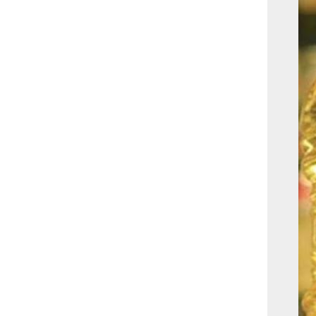
بوابة الأزهر الإلكترونية
نتيجة الثانوية الأزهرية
2022.. رابط مباشر وخطوات
الاستعلام
ماذا يحتاج ”الاتحاد” لحسم
لقب الدوري بعد السقوط
أمام ”الهلال”؟
عاجل...رئيس أوكرانيا يؤكد
الحاجة لإغلاق المجال الجوى
وتسريع الانضمام للاتحاد
الأوروبى
مصر تفوز بعضوية مجلس
حقوق الإنسان التابع للأمم
المتحدة