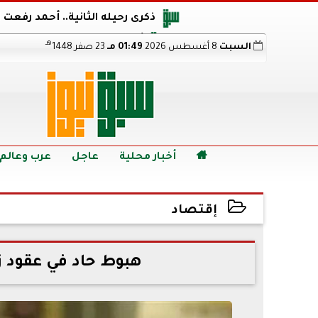
ذكرى رحيله الثانية.. أحمد رفعت
أجويرو يحذر الأرجنتين من مو
هـ
السبت
8 أغسطس 2026
01:49 مـ
23 صفر 1448
هالاند بعد الإطاحة ب
رابط نتيجة الدبلومات الفنية 2026 برقم الجلوس.. اعرف خطوات الاستعلام فور اعتمادها

أخبار محلية
عاجل
عرب وعالم
إقتصاد
2022-07-01 12:39:37
هبوط حاد في عقود زي