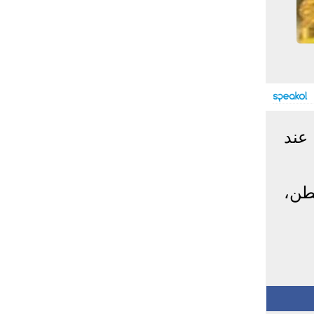
إحصائيات كورونا
المصابون عالميا
المتعافون عالميا
المتوفون عالميا
المصابون مصر
المتعافون مصر
المتوفون مصر
البلد
إصابات
وفيات
معافى
اد، اليوم الجمعة 1 يوليو، عند
الإجمالي:
135,209,649
2,926,136
108,801,083
أمريكا
31,795,644
574,760
24,340,584
الصين
90,386
4,636
85,471
يسجل 1260 دولارًا للطن،
الهند
13,202,783
168,467
11,987,940
روسيا
4,623,984
102,247
4,248,700
السعودية
396,758
6,737
382,198
البرازيل
13,373,174
348,718
11,791,885
فرنسا
4,980,501
98,395
303,639
اخترنا لك
المملكة
3,957,317
127,040
4,365,461
المتحدة