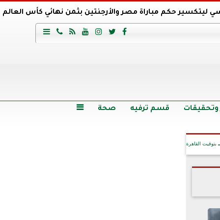
ي ليتكسير حكم مباراة مصر والأرجنتين بثمن نهائي كأس العالم
عية السعودي يتعاقد مع برونو لاج المرشح السابق لتدريب الأهلي







وع
أرخص 5 سيارات سيدان في مصر.. الأسعار والمواصفات
وم الاثنين.. والأسعار دون 49 جنيها
تصرف مثير من ميسي ونجوم الأرجنتين قبل مواجهة مصر
سن حالة فضل شاكر الصحية وخروجه من المستشفى |تفاصيل
 وتحقيقات
قسم ترفيه
صحة

بتوقيت القاهرة
آخر الأخبار