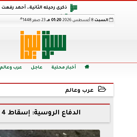
ذكرى رحيله الثانية.. أحمد رفعت
أجويرو يحذر الأرجنتين من مو
هـ
السبت
8 أغسطس 2026
01:20 مـ
23 صفر 1448
هالاند بعد الإطاحة ب
رابط نتيجة الدبلومات الفنية 2026 برقم الجلوس.. اعرف خطوات الاستعلام فور اعتمادها

أخبار محلية
عاجل
عرب وعالم
عرب وعالم
2022-07-13 11:44:25
الدفاع الروسية: إسقاط 4 مقاتلات جوية و9 طائرات مسيرة أوكرانية