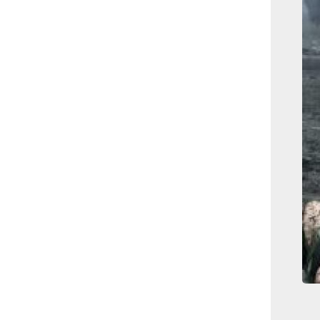
بوابة الأزهر الإلكترونية
نتيجة الثانوية الأزهرية
2022.. رابط مباشر وخطوات
الاستعلام
ماذا يحتاج ”الاتحاد” لحسم
لقب الدوري بعد السقوط
أمام ”الهلال”؟
عاجل...رئيس أوكرانيا يؤكد
الحاجة لإغلاق المجال الجوى
وتسريع الانضمام للاتحاد
الأوروبى
مصر تفوز بعضوية مجلس
حقوق الإنسان التابع للأمم
المتحدة