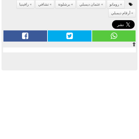
رومانو
عثمان ديمبلي
برشلونة
تشافي
رافينيا
أرقام ديمبلي
⇧
آخر الأخبار
بوابة الأزهر الإلكترونية نتيجة الثانوية
الأزهرية 2022.. رابط مباشر وخطوات