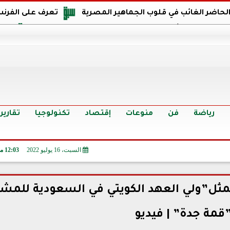
 الحاضر الغائب في قلوب الجماهير المصرية
تعرف على الفرنس
اجهة مصر في كأس العالم: يمتلك قدرات هجومية مميزة
الدر
البرازيل: منحنا أمتنا ذكرى ستخلد لأجيال.. والفوز أغرق عيني بالدم
الدولار يواصل التراجع في 9 بنوك مصرية الي
سعر الدولار في البنوك والسوق السوداء اليوم الإثنين 6 - 7 - 2026
أسعار الحديد والأسمنت اليوم الإثنين 6 - 7 - 2026
تح
رياضة
فن
منوعات
إقتصاد
تكنولوجيا
تقارير
السبت، 16 يوليو 2022
12:03 مـ
ثل”ولي العهد الكويتي في السعودية للمشا
قمة جدة” | فيديو