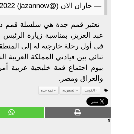
— جازان الان (@jazannow) July 16, 2022
تعتبر قمم جدة هي سلسلة قمم دعا
عبد العزيز، بمناسبة زيارة الرئيس ا
في أول رحلة خارجية له إلى المنطقة
بيوم اجتماع قمة خليجية عربية أم
والعراق ومصر.
الكويت
السعودية
قمة جدة
⇧