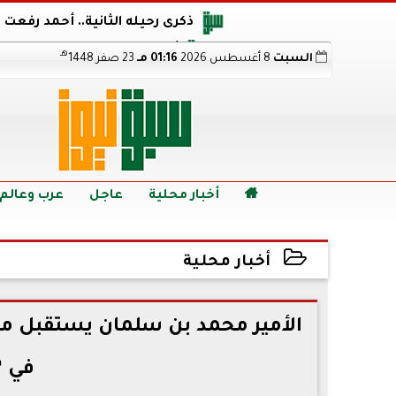
ذكرى رحيله الثانية.. أحمد رفعت
أجويرو يحذر الأرجنتين من مو
هـ
السبت
8 أغسطس 2026
01:16 مـ
23 صفر 1448
هالاند بعد الإطاحة ب
رابط نتيجة الدبلومات الفنية 2026 برقم الجلوس.. اعرف خطوات الاستعلام فور اعتمادها

أخبار محلية
عاجل
عرب وعالم
أخبار محلية
2022-07-16 12:03:25
الأمير محمد بن سلمان يستقبل مم
في ”