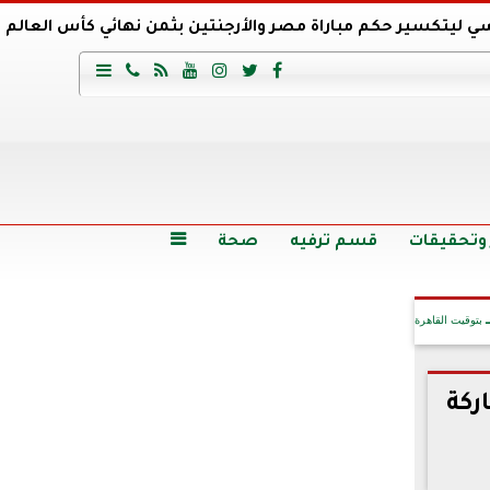
ي ليتكسير حكم مباراة مصر والأرجنتين بثمن نهائي كأس العالم
عية السعودي يتعاقد مع برونو لاج المرشح السابق لتدريب الأهلي







وع
أرخص 5 سيارات سيدان في مصر.. الأسعار والمواصفات
وم الاثنين.. والأسعار دون 49 جنيها
تصرف مثير من ميسي ونجوم الأرجنتين قبل مواجهة مصر
سن حالة فضل شاكر الصحية وخروجه من المستشفى |تفاصيل
 وتحقيقات
قسم ترفيه
صحة

بتوقيت القاهرة
ركة
آخر الأخبار