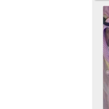
بوابة الأزهر الإلكترونية
نتيجة الثانوية الأزهرية
2022.. رابط مباشر وخطوات
الاستعلام
ماذا يحتاج ”الاتحاد” لحسم
لقب الدوري بعد السقوط
أمام ”الهلال”؟
عاجل...رئيس أوكرانيا يؤكد
الحاجة لإغلاق المجال الجوى
وتسريع الانضمام للاتحاد
الأوروبى
مصر تفوز بعضوية مجلس
حقوق الإنسان التابع للأمم
المتحدة