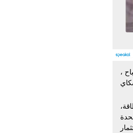
إحصائيات كورونا
المصابون عالميا
المتعافون عالميا
المتوفون عالميا
المصابون مصر
المتعافون مصر
المتوفون مصر
البلد
إصابات
وفيات
معافى
الإجمالي:
135,209,649
2,926,136
108,801,083
أمريكا
31,795,644
574,760
24,340,584
اح ،
الصين
90,386
4,636
85,471
كاي
الهند
13,202,783
168,467
11,987,940
روسيا
4,623,984
102,247
4,248,700
السعودية
396,758
6,737
382,198
قة،
البرازيل
13,373,174
348,718
11,791,885
حدة
فرنسا
4,980,501
98,395
303,639
اخترنا لك
المملكة
ثمار
3,957,317
127,040
4,365,461
المتحدة