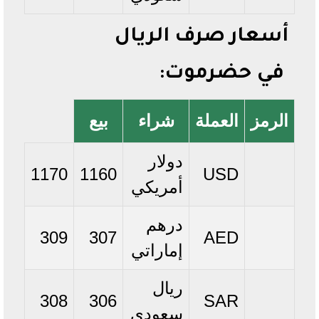
أسعار صرف الريال
في حضرموت:
الرمز
العملة
شراء
بيع
دولار
1170
1160
USD
أمريكي
درهم
309
307
AED
إماراتي
ريال
308
306
SAR
سعودي