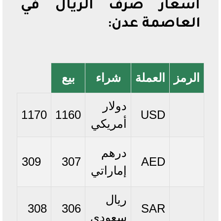
أسعار صرف الريال في
العاصمة عدن:
الرمز
العملة
شراء
بيع
دولار
1170
1160
USD
أمريكي
درهم
309
307
AED
إماراتي
ريال
308
306
SAR
سعودي