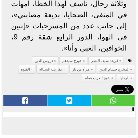
وثلاثة رجال، نأسف لهذا الخطأ، أمهات
في المنفى، الضحايا، بديعة مصابني»،
إلى جانب عدد من المسرحيات «إثنين
في الهوا، الدور الرابع شقة رقم 9،
الخوافين، الغبي وأنا».
فريدة سيف النصر
جورج سيدهم
دروس الدين
المخرج حسام الدين
امرأة من نار
عفاريت السيالة
الفتوة
الرحايا
شيخ العرب همام
⇧