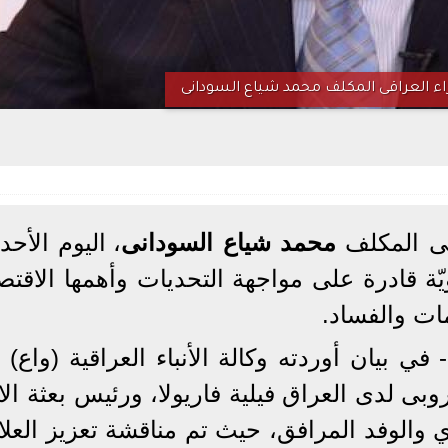
ء العراقى المكلف محمد شياع السودانى
قى المكلف
محمد شياع السودانى
، اليوم الأحد
ة قادرة على مواجهة التحديات وأهمها الاقتصا
ات والفساد.
ي بيان أوردته وكالة الأنباء العراقية (واع) 
وبى لدى العراق فيلية فاريولا، ورئيس بعثة الا
ي والوفد المرافق، حيث تم مناقشة تعزيز العل