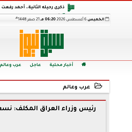
ذكرى رحيله الثانية.. أحمد رفعت
أجويرو يحذر الأرجنتين من مو
هـ
الخميس
6 أغسطس 2026
06:20 مـ
21 صفر 1448
هالاند بعد الإطاحة ب
رابط نتيجة الدبلومات الفنية 2026 برقم الجلوس.. اعرف خطوات الاستعلام فور اعتمادها

أخبار محلية
عاجل
عرب وعالم
عرب وعالم
2022-10-23 23:11:10
رئيس وزراء العراق المكلف: نسع