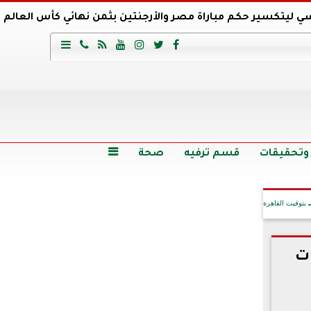
ي ليتكسير حكم مباراة مصر والأرجنتين بثمن نهائي كأس العالم
عية السعودي يتعاقد مع برونو لاج المرشح السابق لتدريب الأهلي







وع
أرخص 5 سيارات سيدان في مصر.. الأسعار والمواصفات
وم الاثنين.. والأسعار دون 49 جنيها
تصرف مثير من ميسي ونجوم الأرجنتين قبل مواجهة مصر
سن حالة فضل شاكر الصحية وخروجه من المستشفى |تفاصيل
 وتحقيقات
قسم ترفيه
صحة

بتوقيت القاهرة
ات
آخر الأخبار