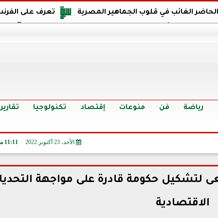
 الحاضر الغائب في قلوب الجماهير المصرية
تعرف على الفرنس
اجهة مصر في كأس العالم: يمتلك قدرات هجومية مميزة
الدر
البرازيل: منحنا أمتنا ذكرى ستخلد لأجيال.. والفوز أغرق عيني بالدم
الدولار يواصل التراجع في 9 بنوك مصرية الي
سعر الدولار في البنوك والسوق السوداء اليوم الإثنين 6 - 7 - 2026
أسعار الحديد والأسمنت اليوم الإثنين 6 - 7 - 2026
تح
رياضة
فن
منوعات
إقتصاد
تكنولوجيا
تقارير
الأحد، 23 أكتوبر 2022
11:11 مـ
ى لتشكيل حكومة قادرة على مواجهة التحدي
الاقتصادية