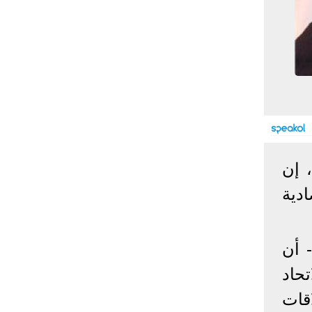
إحصائيات كورونا
المصابون عالميا
المتعافون عالميا
المتوفون عالميا
المصابون مصر
المتعافون مصر
المتوفون مصر
البلد
إصابات
وفيات
معافى
الإجمالي:
135,209,649
2,926,136
108,801,083
أمريكا
31,795,644
574,760
24,340,584
، إن
الصين
90,386
4,636
85,471
دية
الهند
13,202,783
168,467
11,987,940
روسيا
4,623,984
102,247
4,248,700
السعودية
396,758
6,737
382,198
- أن
البرازيل
13,373,174
348,718
11,791,885
تحاد
فرنسا
4,980,501
98,395
303,639
اخترنا لك
المملكة
اقات
3,957,317
127,040
4,365,461
المتحدة