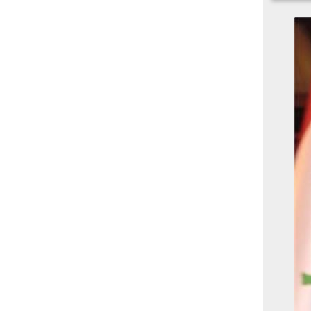
بوابة الأزهر الإلكترونية
نتيجة الثانوية الأزهرية
2022.. رابط مباشر وخطوات
الاستعلام
ماذا يحتاج ”الاتحاد” لحسم
لقب الدوري بعد السقوط
أمام ”الهلال”؟
عاجل...رئيس أوكرانيا يؤكد
الحاجة لإغلاق المجال الجوى
وتسريع الانضمام للاتحاد
الأوروبى
مصر تفوز بعضوية مجلس
حقوق الإنسان التابع للأمم
المتحدة