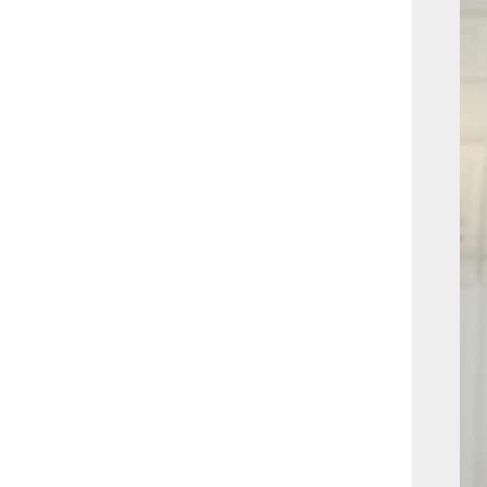
بوابة الأزهر الإلكترونية
نتيجة الثانوية الأزهرية
2022.. رابط مباشر وخطوات
الاستعلام
ماذا يحتاج ”الاتحاد” لحسم
لقب الدوري بعد السقوط
أمام ”الهلال”؟
عاجل...رئيس أوكرانيا يؤكد
الحاجة لإغلاق المجال الجوى
وتسريع الانضمام للاتحاد
الأوروبى
مصر تفوز بعضوية مجلس
حقوق الإنسان التابع للأمم
المتحدة