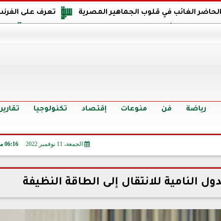
 الحاضر الغائب في قلوب الجماهير المصرية
تعرف على الفرنس
اجهة مصر في كأس العالم: يمتلك قدرات هجومية مميزة
الدر
البرازيل: منحنا أمتنا ذكرى ستخلد لأجيال.. والفوز أغرق عيني بالدم
الدولار يواصل التراجع في 9 بنوك مصرية الي
سعر الدولار في البنوك والسوق السوداء اليوم الإثنين 6 - 7 - 2026
أسعار الحديد والأسمنت اليوم الإثنين 6 - 7 - 2026
تح
رياضة
فن
منوعات
إقتصاد
تكنولوجيا
تقارير
الجمعة، 11 نوفمبر 2022
06:16 مـ
ول النامية للانتقال إلى الطاقة النظيفة