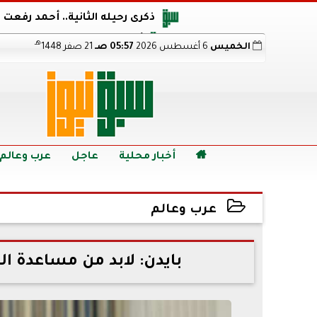
ذكرى رحيله الثانية.. أحمد رفعت
أجويرو يحذر الأرجنتين من مو
هـ
الخميس
6 أغسطس 2026
05:57 صـ
21 صفر 1448
هالاند بعد الإطاحة ب
رابط نتيجة الدبلومات الفنية 2026 برقم الجلوس.. اعرف خطوات الاستعلام فور اعتمادها

أخبار محلية
عاجل
عرب وعالم
عرب وعالم
2022-11-11 18:16:45
بايدن: لابد من مساعدة الد