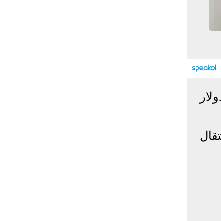
إحصائيات كورونا
المصابون عالميا
المتعافون عالميا
المتوفون عالميا
المصابون مصر
المتعافون مصر
المتوفون مصر
البلد
إصابات
وفيات
معافى
ان بتقديم 500 مليون دولار
الإجمالي:
135,209,649
2,926,136
108,801,083
أمريكا
31,795,644
574,760
24,340,584
الصين
90,386
4,636
85,471
قال
الهند
13,202,783
168,467
11,987,940
روسيا
4,623,984
102,247
4,248,700
السعودية
396,758
6,737
382,198
البرازيل
13,373,174
348,718
11,791,885
فرنسا
4,980,501
98,395
303,639
اخترنا لك
المملكة
3,957,317
127,040
4,365,461
المتحدة