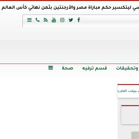
ي ليتكسير حكم مباراة مصر والأرجنتين بثمن نهائي كأس العالم
عية السعودي يتعاقد مع برونو لاج المرشح السابق لتدريب الأهلي







وع
أرخص 5 سيارات سيدان في مصر.. الأسعار والمواصفات
وم الاثنين.. والأسعار دون 49 جنيها
تصرف مثير من ميسي ونجوم الأرجنتين قبل مواجهة مصر
سن حالة فضل شاكر الصحية وخروجه من المستشفى |تفاصيل
 وتحقيقات
قسم ترفيه
صحة

بتوقيت القاهرة
آخر الأخبار