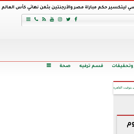
ي ليتكسير حكم مباراة مصر والأرجنتين بثمن نهائي كأس العالم
عية السعودي يتعاقد مع برونو لاج المرشح السابق لتدريب الأهلي







وع
أرخص 5 سيارات سيدان في مصر.. الأسعار والمواصفات
وم الاثنين.. والأسعار دون 49 جنيها
تصرف مثير من ميسي ونجوم الأرجنتين قبل مواجهة مصر
سن حالة فضل شاكر الصحية وخروجه من المستشفى |تفاصيل
 وتحقيقات
قسم ترفيه
صحة

بتوقيت القاهرة
آخر الأخبار
وم