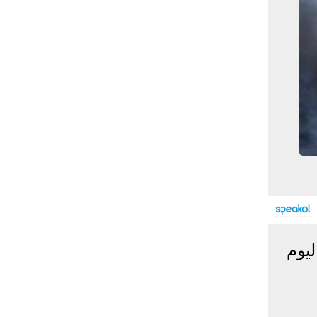
إحصائيات كورونا
المصابون عالميا
المتعافون عالميا
المتوفون عالميا
المصابون مصر
المتعافون مصر
المتوفون مصر
البلد
إصابات
وفيات
معافى
الإجمالي:
135,209,649
2,926,136
108,801,083
أمريكا
31,795,644
574,760
24,340,584
الصين
90,386
4,636
85,471
الهند
13,202,783
168,467
11,987,940
روسيا
4,623,984
102,247
4,248,700
السعودية
396,758
6,737
382,198
يوم
البرازيل
13,373,174
348,718
11,791,885
فرنسا
4,980,501
98,395
303,639
اخترنا لك
المملكة
3,957,317
127,040
4,365,461
المتحدة