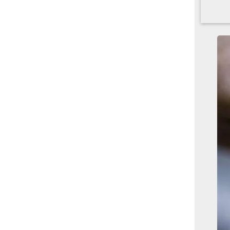
بوابة الأزهر الإلكترونية
نتيجة الثانوية الأزهرية
2022.. رابط مباشر وخطوات
الاستعلام
ماذا يحتاج ”الاتحاد” لحسم
لقب الدوري بعد السقوط
أمام ”الهلال”؟
عاجل...رئيس أوكرانيا يؤكد
الحاجة لإغلاق المجال الجوى
وتسريع الانضمام للاتحاد
الأوروبى
مصر تفوز بعضوية مجلس
حقوق الإنسان التابع للأمم
المتحدة