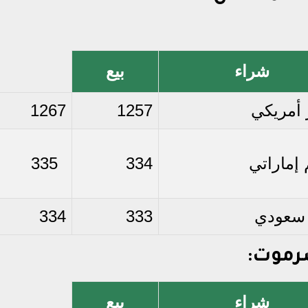
شراء
بيع
 أمريكي
1257
1267
إماراتي
334
335
 سعودي
333
334
رموت:
شراء
بيع