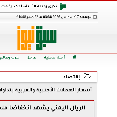
ذكرى رحيله الثانية.. أحمد رفعت
أجويرو يحذر الأرجنتين من مو
هـ
الجمعة
7 أغسطس 2026
03:38 مـ
22 صفر 1448
هالاند بعد الإطاحة ب
رابط نتيجة الدبلومات الفنية 2026 برقم الجلوس.. اعرف خطوات الاستعلام فور اعتمادها

أخبار محلية
عاجل
عرب وعالم
إقتصاد
2023-02-18 10:24:04
أسعار العملات الأجنبية والعربية بتداولا
الريال اليمني يشهد انخفاضا ملح