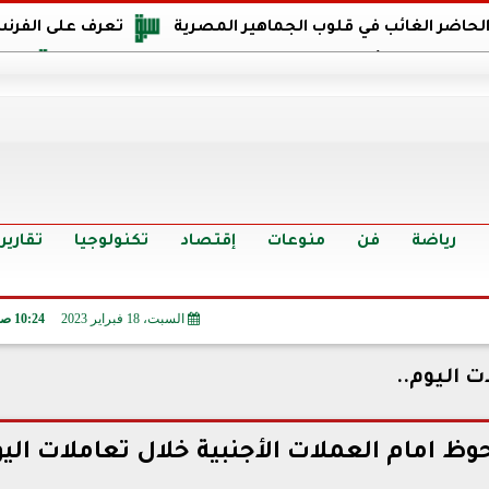
 الحاضر الغائب في قلوب الجماهير المصرية
تعرف على الفرنس
اجهة مصر في كأس العالم: يمتلك قدرات هجومية مميزة
الدر
البرازيل: منحنا أمتنا ذكرى ستخلد لأجيال.. والفوز أغرق عيني بالدم
الدولار يواصل التراجع في 9 بنوك مصرية الي
سعر الدولار في البنوك والسوق السوداء اليوم الإثنين 6 - 7 - 2026
أسعار الحديد والأسمنت اليوم الإثنين 6 - 7 - 2026
تح
رياضة
فن
منوعات
إقتصاد
تكنولوجيا
تقارير
السبت، 18 فبراير 2023
10:24 صـ
ت اليوم..
وظ امام العملات الأجنبية خلال تعاملات الي