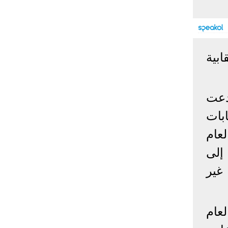
إحصائيات كورونا
المصابون عالميا
المتعافون عالميا
المتوفون عالميا
بية
المصابون مصر
المتعافون مصر
المتوفون مصر
البلد
إصابات
وفيات
معافى
دعت
الإجمالي:
135,209,649
2,926,136
108,801,083
أمريكا
31,795,644
574,760
24,340,584
بات
الصين
90,386
4,636
85,471
عام
الهند
13,202,783
168,467
11,987,940
إلى
روسيا
4,623,984
102,247
4,248,700
شخص غير
السعودية
396,758
6,737
382,198
البرازيل
13,373,174
348,718
11,791,885
فرنسا
4,980,501
98,395
303,639
اخترنا لك
لعام
المملكة
3,957,317
127,040
4,365,461
المتحدة