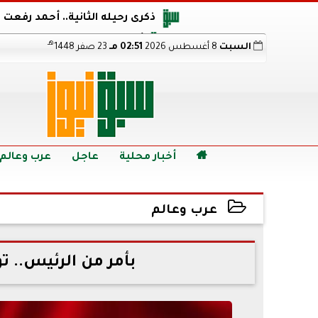
ذكرى رحيله الثانية.. أحمد رفعت
أجويرو يحذر الأرجنتين من مو
هـ
السبت
8 أغسطس 2026
02:51 مـ
23 صفر 1448
هالاند بعد الإطاحة ب
رابط نتيجة الدبلومات الفنية 2026 برقم الجلوس.. اعرف خطوات الاستعلام فور اعتمادها

أخبار محلية
عاجل
عرب وعالم
عرب وعالم
2023-02-18 21:37:52
بأمر من الرئيس.. ت