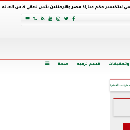
ي ليتكسير حكم مباراة مصر والأرجنتين بثمن نهائي كأس العالم
عية السعودي يتعاقد مع برونو لاج المرشح السابق لتدريب الأهلي







وع
أرخص 5 سيارات سيدان في مصر.. الأسعار والمواصفات
وم الاثنين.. والأسعار دون 49 جنيها
تصرف مثير من ميسي ونجوم الأرجنتين قبل مواجهة مصر
سن حالة فضل شاكر الصحية وخروجه من المستشفى |تفاصيل
 وتحقيقات
قسم ترفيه
صحة

بتوقيت القاهرة
آخر الأخبار