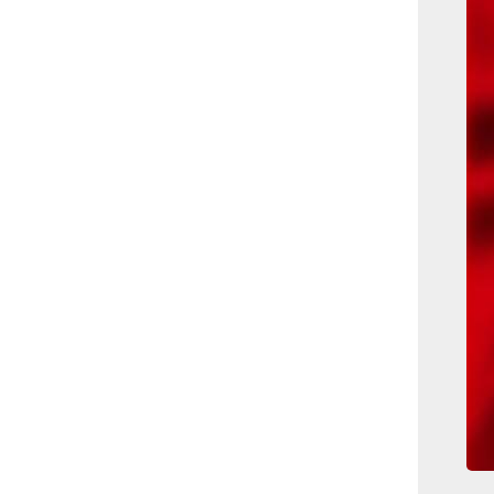
بوابة الأزهر الإلكترونية
نتيجة الثانوية الأزهرية
2022.. رابط مباشر وخطوات
الاستعلام
ماذا يحتاج ”الاتحاد” لحسم
لقب الدوري بعد السقوط
أمام ”الهلال”؟
عاجل...رئيس أوكرانيا يؤكد
الحاجة لإغلاق المجال الجوى
وتسريع الانضمام للاتحاد
الأوروبى
مصر تفوز بعضوية مجلس
حقوق الإنسان التابع للأمم
المتحدة