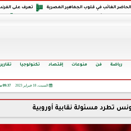
 الحاضر الغائب في قلوب الجماهير المصرية
تعرف على الفرنس
اجهة مصر في كأس العالم: يمتلك قدرات هجومية مميزة
الدر
البرازيل: منحنا أمتنا ذكرى ستخلد لأجيال.. والفوز أغرق عيني بالدم
الدولار يواصل التراجع في 9 بنوك مصرية الي
سعر الدولار في البنوك والسوق السوداء اليوم الإثنين 6 - 7 - 2026
أسعار الحديد والأسمنت اليوم الإثنين 6 - 7 - 2026
تح
رياضة
فن
منوعات
إقتصاد
تكنولوجيا
تقارير
السبت، 18 فبراير 2023
09:37 مـ
ونس تطرد مسئولة نقابية أوروبية