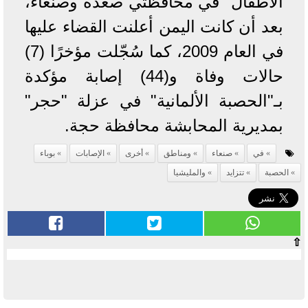
الأطفال" في محافظتي صعدة وصنعاء،
بعد أن كانت اليمن أعلنت القضاء عليها
في العام 2009، كما سُجّلت مؤخرًا (7)
حالات وفاة و(44) إصابة مؤكدة
بـ"الحصبة الألمانية" في عزلة "حجر"
بمديرية المحابشة محافظة حجة.
في
صنعاء
ومناطق
أخرى
الإصابات
بوباء
الحصبة
تتزايد
والمليشيا
⇧