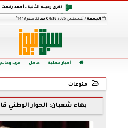
ذكرى رحيله الثانية.. أحمد رفعت
أجويرو يحذر الأرجنتين من مو
هـ
الجمعة
7 أغسطس 2026
04:36 صـ
22 صفر 1448
هالاند بعد الإطاحة ب
رابط نتيجة الدبلومات الفنية 2026 برقم الجلوس.. اعرف خطوات الاستعلام فور اعتمادها

أخبار محلية
عاجل
عرب وعالم
منوعات
2022-06-29 07:42:07
بهاء شعبان: الحوار الوطني قادر على إعادة رموز