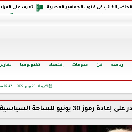
 الحاضر الغائب في قلوب الجماهير المصرية
تعرف على الفرنس
اجهة مصر في كأس العالم: يمتلك قدرات هجومية مميزة
الدر
البرازيل: منحنا أمتنا ذكرى ستخلد لأجيال.. والفوز أغرق عيني بالدم
الدولار يواصل التراجع في 9 بنوك مصرية الي
سعر الدولار في البنوك والسوق السوداء اليوم الإثنين 6 - 7 - 2026
أسعار الحديد والأسمنت اليوم الإثنين 6 - 7 - 2026
تح
رياضة
فن
منوعات
إقتصاد
تكنولوجيا
تقارير
الأربعاء، 29 يونيو 2022
07:42 صـ
 30 يونيو للساحة السياسية