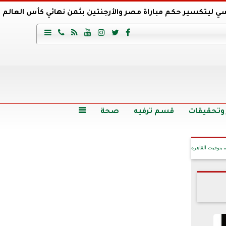
ي ليتكسير حكم مباراة مصر والأرجنتين بثمن نهائي كأس العالم
عية السعودي يتعاقد مع برونو لاج المرشح السابق لتدريب الأهلي







وع
أرخص 5 سيارات سيدان في مصر.. الأسعار والمواصفات
وم الاثنين.. والأسعار دون 49 جنيها
تصرف مثير من ميسي ونجوم الأرجنتين قبل مواجهة مصر
سن حالة فضل شاكر الصحية وخروجه من المستشفى |تفاصيل
 وتحقيقات
قسم ترفيه
صحة

بتوقيت القاهرة
آخر الأخبار