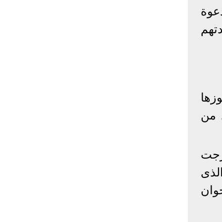
عوة
إحصائيات كورونا
دتهم
المصابون عالميا
المتعافون عالميا
المتوفون عالميا
المصابون مصر
المتعافون مصر
المتوفون مصر
البلد
إصابات
وفيات
معافى
الإجمالي:
135,209,649
2,926,136
108,801,083
ثورة 30 يونيو ورموزها
أمريكا
31,795,644
574,760
24,340,584
يد من
الصين
90,386
4,636
85,471
الهند
13,202,783
168,467
11,987,940
25 يناير التى خرجت
روسيا
4,623,984
102,247
4,248,700
السعودية
396,758
6,737
382,198
لذى
البرازيل
13,373,174
348,718
11,791,885
ناير من الإخوان
فرنسا
4,980,501
98,395
303,639
اخترنا لك
المملكة
3,957,317
127,040
4,365,461
المتحدة