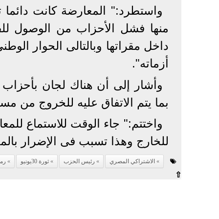
واستطرد:" المعارضة كانت دائما 
منها فشل الأحزاب من الوصول للف
داخل مقراتها وبالتالى الحوار الوط
أزماته".
وأشار إلى أن هناك لجان بأحزاب ال
بما يتم الاتفاق عليه للخروج من مس
واختتم:" جاء الوقت للاستماع للمعا
للخارج وهذا تسبب فى الإضرار بالمجت
الاشتراكي المصري
رئيس الحزب
ثورة 30يونيو
رموز 0
⇧