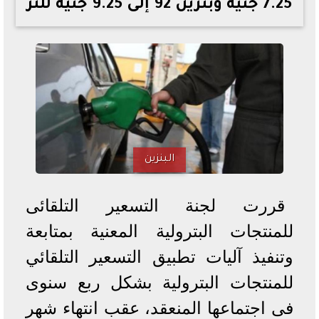
7.25 جنيه وبنزين 92 إلى 9.25 جنيه للتر
خطوات الاستعلام فور اعتمادها
تصرف مثير من ميسي ونجوم الأرجنتين قبل مواجهة مصر
سعر الدولار في البنوك والسوق السوداء اليوم الإثنين 6 - 7
- 2026
تحسن حالة فضل شاكر الصحية وخروجه من المستشفى |
تفاصيل
أسعار الحديد والأسمنت اليوم الإثنين 6 - 7 - 2026
البنزين
قررت لجنة التسعير التلقائى
للمنتجات البترولية المعنية بمتابعة
وتنفيذ آليات تطبيق التسعير التلقائي
للمنتجات البترولية بشكل ربع سنوى
فى اجتماعها المنعقد، عقب انتهاء شهر