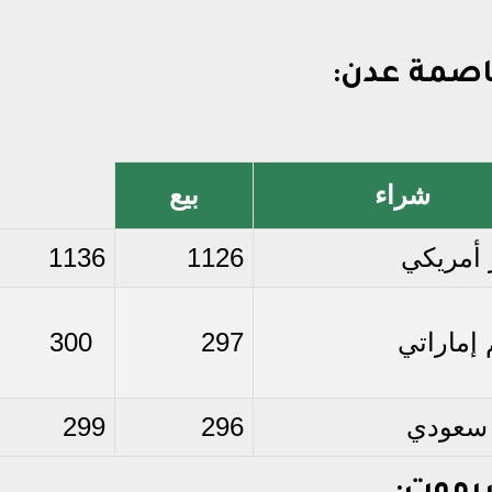
اصمة عدن:
شراء
بيع
 أمريكي
1126
1136
إماراتي
297
300
 سعودي
296
299