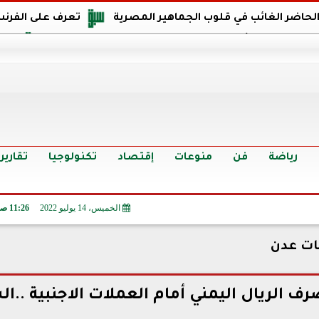
 الحاضر الغائب في قلوب الجماهير المصرية
تعرف على الفرنس
اجهة مصر في كأس العالم: يمتلك قدرات هجومية مميزة
الدر
البرازيل: منحنا أمتنا ذكرى ستخلد لأجيال.. والفوز أغرق عيني بالدم
الدولار يواصل التراجع في 9 بنوك مصرية الي
سعر الدولار في البنوك والسوق السوداء اليوم الإثنين 6 - 7 - 2026
أسعار الحديد والأسمنت اليوم الإثنين 6 - 7 - 2026
تح
رياضة
فن
منوعات
إقتصاد
تكنولوجيا
تقارير
الخميس، 14 يوليو 2022
11:26 صـ
ات عدن
 الريال اليمني أمام العملات الاجنبية ..ا