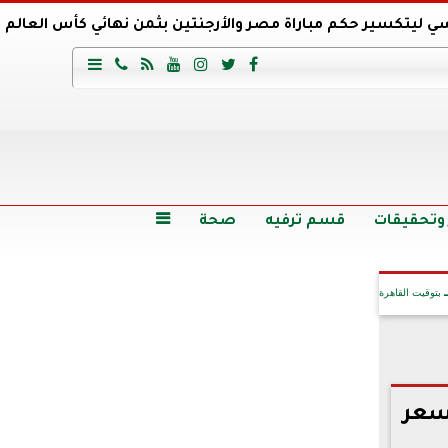
ي ليتكسير حكم مباراة مصر والأرجنتين بثمن نهائي كأس العالم
عية السعودي يتعاقد مع برونو لاج المرشح السابق لتدريب الأهلي







وع
أرخص 5 سيارات سيدان في مصر.. الأسعار والمواصفات
وم الاثنين.. والأسعار دون 49 جنيها
تصرف مثير من ميسي ونجوم الأرجنتين قبل مواجهة مصر
سن حالة فضل شاكر الصحية وخروجه من المستشفى |تفاصيل
 وتحقيقات
قسم ترفيه
صحة

بتوقيت القاهرة
آخر الأخبار
لسعر