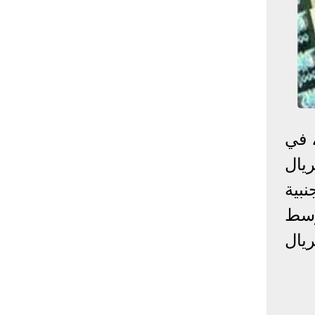
إحصائيات كورونا
المصابون عالميا
المتعافون عالميا
المتوفون عالميا
المصابون مصر
المتعافون مصر
المتوفون مصر
البلد
إصابات
وفيات
معافى
الإجمالي:
135,209,649
2,926,136
108,801,083
، في
أمريكا
31,795,644
574,760
24,340,584
يال
الصين
90,386
4,636
85,471
بية
الهند
13,202,783
168,467
11,987,940
وسط
روسيا
4,623,984
102,247
4,248,700
السعودية
396,758
6,737
382,198
يال
البرازيل
13,373,174
348,718
11,791,885
فرنسا
4,980,501
98,395
303,639
اخترنا لك
المملكة
3,957,317
127,040
4,365,461
المتحدة