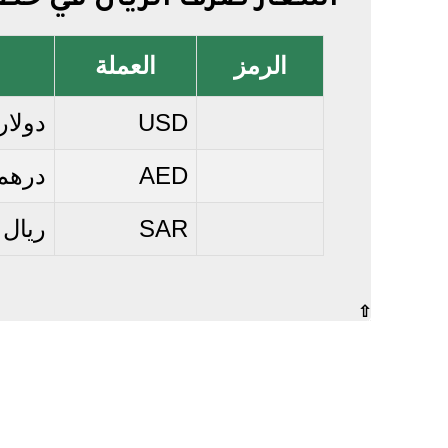
أسعار صرف الريال في حض
الرمز
العملة
USD
دولار
AED
درهم 
SAR
ريال
⇧