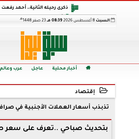
ذكرى رحيله الثانية.. أحمد رفعت
أجويرو يحذر الأرجنتين من مو
هـ
السبت
8 أغسطس 2026
08:39 مـ
23 صفر 1448
هالاند بعد الإطاحة ب
رابط نتيجة الدبلومات الفنية 2026 برقم الجلوس.. اعرف خطوات الاستعلام فور اعتمادها

أخبار محلية
عاجل
عرب وعالم
إقتصاد
2022-07-14 11:26:37
تذبذب أسعار العملات الأجنبية في صراف
بتحديث صباحي ..تعرف على سعر صرف