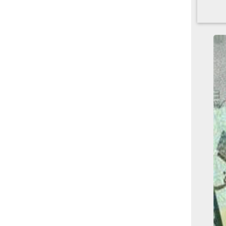
بوابة الأزهر الإلكترونية
نتيجة الثانوية الأزهرية
2022.. رابط مباشر وخطوات
الاستعلام
ماذا يحتاج ”الاتحاد” لحسم
لقب الدوري بعد السقوط
أمام ”الهلال”؟
عاجل...رئيس أوكرانيا يؤكد
الحاجة لإغلاق المجال الجوى
وتسريع الانضمام للاتحاد
الأوروبى
مصر تفوز بعضوية مجلس
حقوق الإنسان التابع للأمم
المتحدة