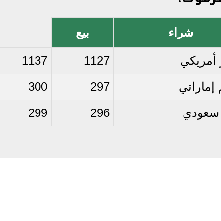
رموت:
شراء
بيع
 أمريكي
1127
1137
إماراتي
297
300
 سعودي
296
299