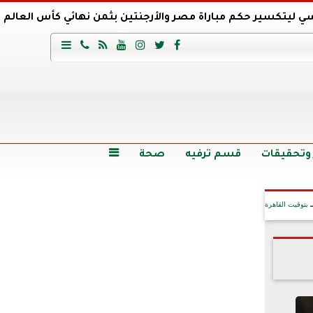
ي ليتكسير حكم مباراة مصر والأرجنتين بثمن نهائي كأس العالم
عية السعودي يتعاقد مع برونو لاج المرشح السابق لتدريب الأهلي







وع
أرخص 5 سيارات سيدان في مصر.. الأسعار والمواصفات
وم الاثنين.. والأسعار دون 49 جنيها
تصرف مثير من ميسي ونجوم الأرجنتين قبل مواجهة مصر
سن حالة فضل شاكر الصحية وخروجه من المستشفى |تفاصيل
 وتحقيقات
قسم ترفيه
صحة

بتوقيت القاهرة
آخر الأخبار