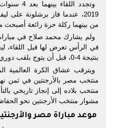
وتجدد اللق
2019، عندما فاز برشلونة على ل
من بينهما ركلة حرة رائعة أصبحت م
ولم يشارك محمد صلاح في مباراة ا
في الرأس تعرض لها قبل اللقاء، ليغي
بنتيجة 4-0، قبل أن يتوج بلقب دوري أبطال أوروبا.
ويترقب عشاق الكرة العالمية ال
منتخب مصر بالأرجنتين في ثمن نها
منتخب بلاده إلى إنجاز تاريخي بالت
مشوار منتخب الأرجنتين نحو الحفاظ
موعد مباراة مصر والأرجنتي