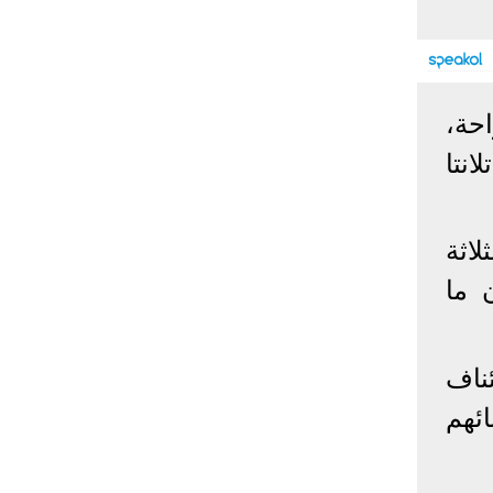
إحصائيات كورونا
المصابون عالميا
المتعافون عالميا
المتوفون عالميا
حة،
المصابون مصر
المتعافون مصر
المتوفون مصر
نتا
البلد
إصابات
وفيات
معافى
الإجمالي:
135,209,649
2,926,136
108,801,083
أمريكا
31,795,644
574,760
24,340,584
لاثة
الصين
90,386
4,636
85,471
 ما
الهند
13,202,783
168,467
11,987,940
روسيا
4,623,984
102,247
4,248,700
السعودية
396,758
6,737
382,198
ناف
البرازيل
13,373,174
348,718
11,791,885
ئهم
فرنسا
4,980,501
98,395
303,639
اخترنا لك
المملكة
3,957,317
127,040
4,365,461
المتحدة