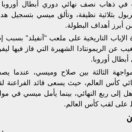
اء بينهما بعد 4 سنوات في ذهاب نصف نهائي دوري أبطال أوروب
يفربول بثلاثية نظيفة، وتألق ميسي بتسجيل هد
ن أبرز أهداف البطولة.
لإياب التاريخية على ملعب "آنفيلد" بسبب إص
ب عن الريمونتادا الشهيرة التي فاز فيها ليف
مواجهة الثالثة بين صلاح وميسي، عندما يص
ئي كأس العالم، حيث يسعى قائد الفراعنة لقي
أهل إلى ربع النهائي، بينما يأمل ميسي في مو
 على لقب كأس العالم.
ن