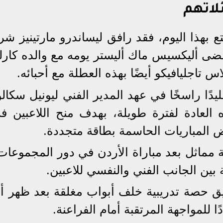
ئلاتهم
بهذا اليوم، فقد رافق ليساندرو مارتينيز شري
ما قضى أليكسيس ماك أليستر يومه مع والده كا
اس تاجليافيكو أيضًا بهذه العطلة مع أحبائه.
ليدًا راسخًا في عهد المدير الفني ليونيل سكال
العادة لفترة طويلة، بهدف منح اللاعبين ف
المباريات الحاسمة بطاقة متجددة.
حة مماثل بعد مباراة الأردن في دور المجموعات
ين الجانب الفني والنفسي للاعبين.
فريق حصة تدريبية خلف أبواب مغلقة بعد ظهر 
ًا للمواجهة المرتقبة أمام الفراعنة.