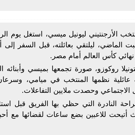
خب الأرجنتيني ليونيل ميسي، استغل يوم الرا
الماضي، ليلتقي بعائلته، قبل السفر إلى أتلا
 نهائي كأس العالم أمام مصر.
ونيلا روكوزو، صورة تجمعها بميسي وأبنائه الث
ية عائلية نظمها المنتخب في ميامي، وسرعان
الاجتماعي وحصدت ملايين التفاعلات.
حة النادرة التي حظي بها الفريق قبل استئ
يث أتيحت للاعبين بضع ساعات لقضائها مع أحبا