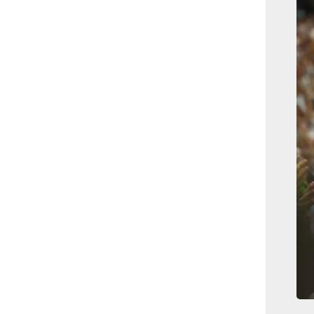
بوابة الأزهر الإلكترونية
نتيجة الثانوية الأزهرية
2022.. رابط مباشر وخطوات
الاستعلام
ماذا يحتاج ”الاتحاد” لحسم
لقب الدوري بعد السقوط
أمام ”الهلال”؟
عاجل...رئيس أوكرانيا يؤكد
الحاجة لإغلاق المجال الجوى
وتسريع الانضمام للاتحاد
الأوروبى
مصر تفوز بعضوية مجلس
حقوق الإنسان التابع للأمم
المتحدة