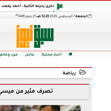
ذكرى رحيله الثانية.. أحمد رفعت
أجويرو يحذر الأرجنتين من مو
هـ
الجمعة
7 أغسطس 2026
12:23 صـ
21 صفر 1448
هالاند بعد الإطاحة ب
رابط نتيجة الدبلومات الفنية 2026 برقم الجلوس.. اعرف خطوات الاستعلام فور اعتمادها

أخبار محلية
عاجل
عرب وعالم
رياضة
2026-07-06 15:10:22
تصرف مثير من ميسي 