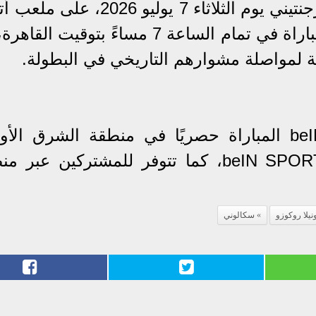
ويلتقي منتخب مصر مع نظيره الأرجنتيني يوم الثلاثاء 7 يوليو 2026،
بولاية جورجيا الأمريكية، وتنطلق المباراة في تمام الساعة 7 مساءً بتوقي
ة لمواصلة مشوارهم التاريخي في البطولة.
وتنقل شبكة قنوات beIN SPORTS المباراة حصريًا في منطقة الشرق 
وشمال أفريقيا عبر قناة beIN SPORTS MAX، كما تتوفر للمشتركين ع
ونيلا روكوزو
سكالوني