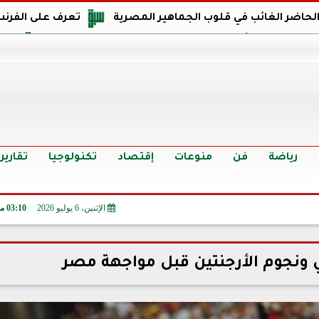
 الحاضر الغائب في قلوب الجماهير المصرية
تعرف على الفرنس
اجهة مصر في كأس العالم: يمتلك قدرات هجومية مميزة
الدر
البرازيل: منحنا أمتنا ذكرى ستخلد لأجيال.. والفوز أغرق عيني بالدم
الدولار يواصل التراجع في 9 بنوك مصرية الي
سعر الدولار في البنوك والسوق السوداء اليوم الإثنين 6 - 7 - 2026
أسعار الحديد والأسمنت اليوم الإثنين 6 - 7 - 2026
تح
رياضة
فن
منوعات
إقتصاد
تكنولوجيا
تقارير
الإثنين، 6 يوليو 2026
03:10 مـ
ونجوم الأرجنتين قبل مواجهة مصر