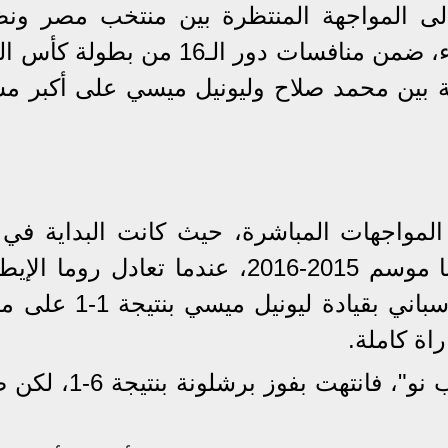
إلى المواجهة المنتظرة بين منتخب مصر ونظ
الأرجنتيني، المقرر إقامتها غدا الثلاثاء، ضمن منافسات دور الـ16 من ب
تقبة بين محمد صلاح وليونيل ميسي على أكبر م
المواجهات المباشرة، حيث كانت البداية في 
المجموعات من دوري أبطال أوروبا موسم 2015-2016، عندما تعادل روما
بقيادة محمد صلاح، مع برشلونة الإسباني بقيادة ليون
راة كاملة.
أما مباراة الإياب على ملعب "كامب نو"، فانتهت بفوز