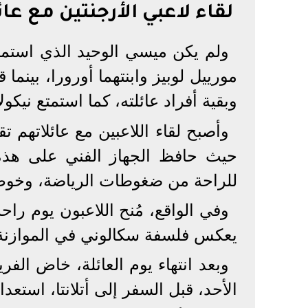
لقاء لاعبي الأرجنتين مع عا
ولم يكن ميسي الوحيد الذي استمتع 
مورييل لوبيز وابنتهما أورورا، بين
وبقية أفراد عائلته، كما استمتع نيكول
وأصبح لقاء اللاعبين مع عائلاتهم تق
حيث حافظ الجهاز الفني على هذه 
للراحة من ضغوطات الرياضة، وخوض 
وفي الواقع، مُنح اللاعبون يوم را
يعكس فلسفة سكالوني في الموازنة ب
وبعد انتهاء يوم العائلة، خاض ال
الأحد، قبل السفر إلى أتلانتا، استعداد