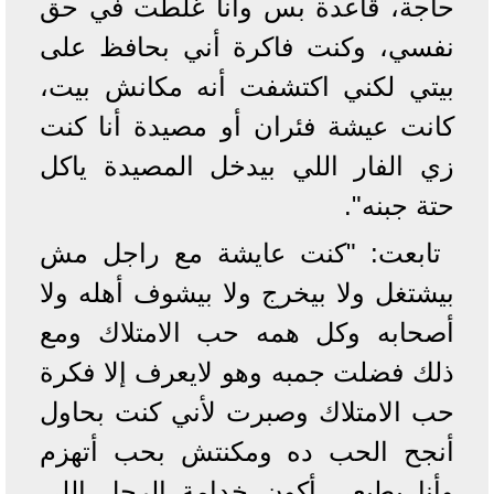
حاجة، قاعدة بس وأنا غلطت في حق
نفسي، وكنت فاكرة أني بحافظ على
بيتي لكني اكتشفت أنه مكانش بيت،
كانت عيشة فئران أو مصيدة أنا كنت
زي الفار اللي بيدخل المصيدة ياكل
حتة جبنه".
تابعت: "كنت عايشة مع راجل مش
بيشتغل ولا بيخرج ولا بيشوف أهله ولا
أصحابه وكل همه حب الامتلاك ومع
ذلك فضلت جمبه وهو لايعرف إلا فكرة
حب الامتلاك وصبرت لأني كنت بحاول
أنجح الحب ده ومكنتش بحب أتهزم
وأنا بطبعي أكون خدامة الرجل اللي