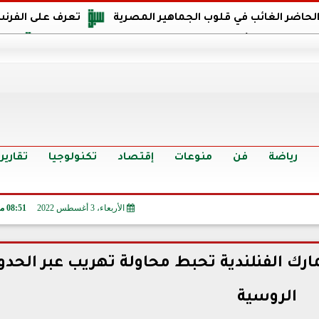
 الحاضر الغائب في قلوب الجماهير المصرية
تعرف على الفرنس
اجهة مصر في كأس العالم: يمتلك قدرات هجومية مميزة
الدر
البرازيل: منحنا أمتنا ذكرى ستخلد لأجيال.. والفوز أغرق عيني بالدم
الدولار يواصل التراجع في 9 بنوك مصرية الي
سعر الدولار في البنوك والسوق السوداء اليوم الإثنين 6 - 7 - 2026
أسعار الحديد والأسمنت اليوم الإثنين 6 - 7 - 2026
تح
رياضة
فن
منوعات
إقتصاد
تكنولوجيا
تقارير
الأربعاء، 3 أغسطس 2022
08:51 مـ
ارك الفنلندية تحبط محاولة تهريب عبر الحدو
الروسية