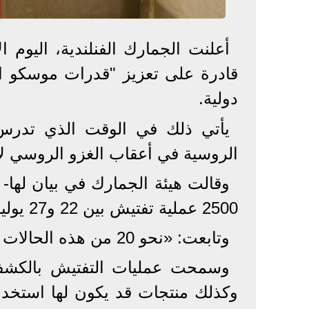
أعلنت الجمارك الفنلندية، اليوم ا
قادرة على تعزيز "قدرات موسكو ال
دولية.
يأتي ذلك في الوقت الذي تدرس 
الروسية في أعقاب الغزو الروسي لأوك
وقالت هيئة الجمارك في بيان لها- 
2500 عملية تفتيش بين 22 و27 يوليو واكتشاف ما يقارب مائة حالة مماثلة».
وتابعت: «نحو 20 من هذه الحالات قيد الفحص التمهيدي».
وسمحت عمليات التفتيش بالكشف 
وكذلك منتجات قد يكون لها استخد