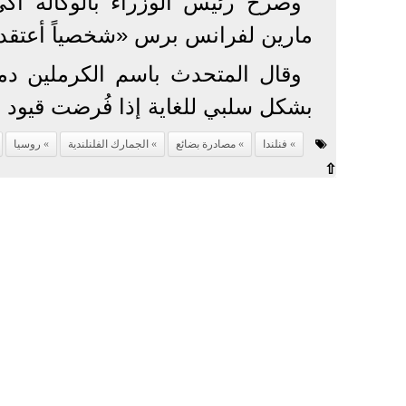
وصرح رئيس الوزراء بالوكالة آكي
مارين لفرانس برس «شخصياً أعتقد أ
وقال المتحدث باسم الكرملين دم
بشكل سلبي للغاية إذا فُرضت قيود 
فنلندا
مصادرة بضائع
الجمارك الفلنلندية
روسيا
⇧