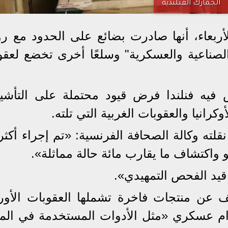
الجمارك الفنلندية
لأربعاء، أنها صادرت بضائع على الحدود مع رو
صناعية والعسكرية" وسلعًا أخرى تخضع لعقو
فيه فنلندا فرض قيود محتملة على التأشي
رانيا والعقوبات الغربية التي تلته.
نقلته وكالة الصحافة الفرنسية: «تم إجراء أكث
عن منتجات فاخرة تشملها العقوبات الأورو
ام عسكري «مثل الأدوات المستخدمة في المل