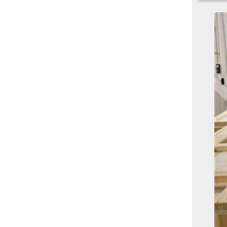
بوابة الأزهر الإلكترونية
نتيجة الثانوية الأزهرية
2022.. رابط مباشر وخطوات
الاستعلام
ماذا يحتاج ”الاتحاد” لحسم
لقب الدوري بعد السقوط
أمام ”الهلال”؟
عاجل...رئيس أوكرانيا يؤكد
الحاجة لإغلاق المجال الجوى
وتسريع الانضمام للاتحاد
الأوروبى
مصر تفوز بعضوية مجلس
حقوق الإنسان التابع للأمم
المتحدة