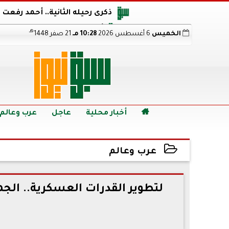
ذكرى رحيله الثانية.. أحمد رفعت
أجويرو يحذر الأرجنتين من مو
هـ
الخميس
6 أغسطس 2026
10:28 مـ
21 صفر 1448
هالاند بعد الإطاحة ب
رابط نتيجة الدبلومات الفنية 2026 برقم الجلوس.. اعرف خطوات الاستعلام فور اعتمادها

أخبار محلية
عاجل
عرب وعالم
عرب وعالم
2022-08-03 20:51:21
لتطوير القدرات العسكرية.. الجم