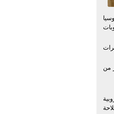
إحصائيات كورونا
سيا
المصابون عالميا
المتعافون عالميا
المتوفون عالميا
بات
المصابون مصر
المتعافون مصر
المتوفون مصر
البلد
إصابات
وفيات
معافى
رات
الإجمالي:
135,209,649
2,926,136
108,801,083
أمريكا
31,795,644
574,760
24,340,584
الصين
90,386
4,636
85,471
ر من
الهند
13,202,783
168,467
11,987,940
روسيا
4,623,984
102,247
4,248,700
السعودية
396,758
6,737
382,198
البرازيل
13,373,174
348,718
11,791,885
بية
فرنسا
4,980,501
98,395
303,639
اخترنا لك
احة
المملكة
3,957,317
127,040
4,365,461
المتحدة