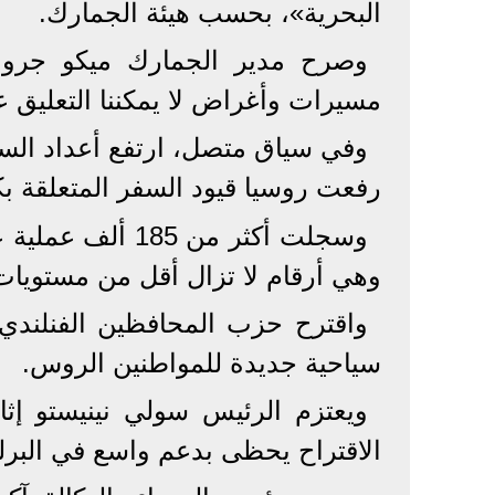
البحرية»، بحسب هيئة الجمارك.
وصرح مدير الجمارك ميكو جرونب
مسيرات وأغراض لا يمكننا التعليق عل
وفي سياق متصل، ارتفع أعداد السي
رفعت روسيا قيود السفر المتعلقة بكوفيد في
وهي أرقام لا تزال أقل من مستويات ما
واقترح حزب المحافظين الفنلندي
سياحية جديدة للمواطنين الروس.
ويعتزم الرئيس سولي نينيستو إث
الاقتراح يحظى بدعم واسع في البرل