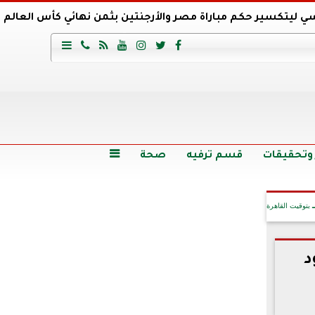
ي ليتكسير حكم مباراة مصر والأرجنتين بثمن نهائي كأس العالم
عية السعودي يتعاقد مع برونو لاج المرشح السابق لتدريب الأهلي







وع
أرخص 5 سيارات سيدان في مصر.. الأسعار والمواصفات
وم الاثنين.. والأسعار دون 49 جنيها
تصرف مثير من ميسي ونجوم الأرجنتين قبل مواجهة مصر
سن حالة فضل شاكر الصحية وخروجه من المستشفى |تفاصيل
 وتحقيقات
قسم ترفيه
صحة

بتوقيت القاهرة
د
آخر الأخبار