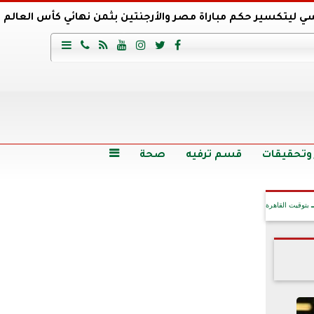
ي ليتكسير حكم مباراة مصر والأرجنتين بثمن نهائي كأس العالم
عية السعودي يتعاقد مع برونو لاج المرشح السابق لتدريب الأهلي







وع
أرخص 5 سيارات سيدان في مصر.. الأسعار والمواصفات
وم الاثنين.. والأسعار دون 49 جنيها
تصرف مثير من ميسي ونجوم الأرجنتين قبل مواجهة مصر
سن حالة فضل شاكر الصحية وخروجه من المستشفى |تفاصيل
 وتحقيقات
قسم ترفيه
صحة

بتوقيت القاهرة
آخر الأخبار