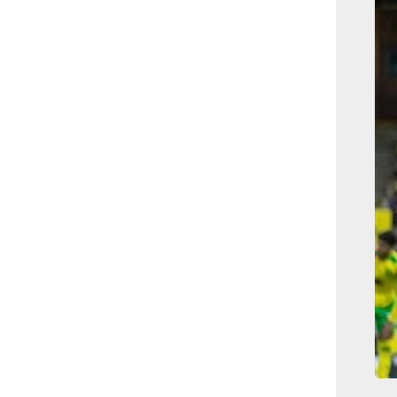
بوابة الأزهر الإلكترونية
نتيجة الثانوية الأزهرية
2022.. رابط مباشر وخطوات
الاستعلام
ماذا يحتاج ”الاتحاد” لحسم
لقب الدوري بعد السقوط
أمام ”الهلال”؟
عاجل...رئيس أوكرانيا يؤكد
الحاجة لإغلاق المجال الجوى
وتسريع الانضمام للاتحاد
الأوروبى
مصر تفوز بعضوية مجلس
حقوق الإنسان التابع للأمم
المتحدة