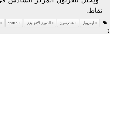
نقاط.
ليفربول
هندرسون
الدوري الإنجليزي
sport s
⇧