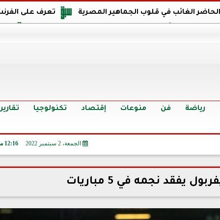
 الحاضر الغائب في قلوب الجماهير المصرية
تعرف على الفرنس
اجهة مصر في كأس العالم: يمتلك قدرات هجومية مميزة
الدر
البرازيل: منحنا أمتنا ذكرى ستخلد لأجيال.. والفوز أغرق عيني بالدم
الدولار يواصل التراجع في 9 بنوك مصرية الي
سعر الدولار في البنوك والسوق السوداء اليوم الإثنين 6 - 7 - 2026
أسعار الحديد والأسمنت اليوم الإثنين 6 - 7 - 2026
تح
رياضة
فن
منوعات
إقتصاد
تكنولوجيا
تقارير
الجمعة، 2 سبتمبر 2022
12:16 مـ
ل يفقد نجمه في 5 مباريات