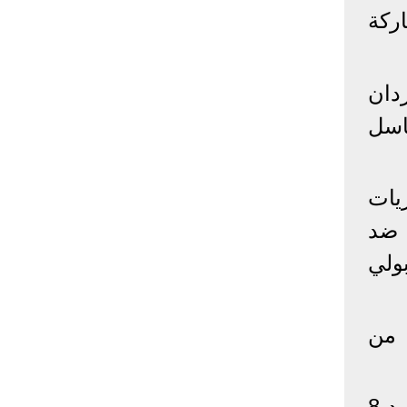
ركة
إحصائيات كورونا
المصابون عالميا
المتعافون عالميا
المتوفون عالميا
دان
المصابون مصر
المتعافون مصر
المتوفون مصر
اسل
البلد
إصابات
وفيات
معافى
الإجمالي:
135,209,649
2,926,136
108,801,083
سبة كبيرة عن ليفربول في 5 مباريات
أمريكا
31,795,644
574,760
24,340,584
 ضد
الصين
90,386
4,636
85,471
الهند
13,202,783
168,467
11,987,940
ولي
روسيا
4,623,984
102,247
4,248,700
السعودية
396,758
6,737
382,198
 من
البرازيل
13,373,174
348,718
11,791,885
فرنسا
4,980,501
98,395
303,639
اخترنا لك
المملكة
3,957,317
127,040
4,365,461
المتحدة
ويحتل ليفربول المركز السادس في جدول ترتيب مسابقة الدوري الإنجليزي برصيد 8