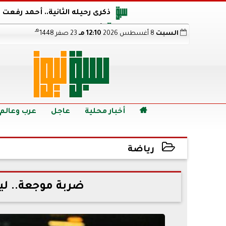
ذكرى رحيله الثانية.. أحمد رفعت
أجويرو يحذر الأرجنتين من مو
هـ
السبت
8 أغسطس 2026
12:10 مـ
23 صفر 1448
هالاند بعد الإطاحة ب
رابط نتيجة الدبلومات الفنية 2026 برقم الجلوس.. اعرف خطوات الاستعلام فور اعتمادها

أخبار محلية
عاجل
عرب وعالم
رياضة
2022-09-02 12:16:17
ضربة موجعة.. ليفربو