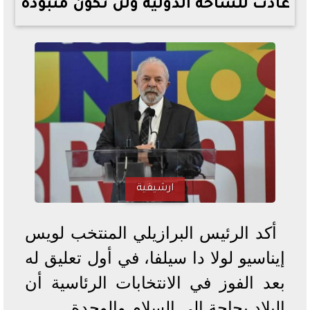
عادت للساحة الدولية ولن تكون منبوذة
خطوات الاستعلام فور اعتمادها
تصرف مثير من ميسي ونجوم الأرجنتين قبل مواجهة مصر
سعر الدولار في البنوك والسوق السوداء اليوم الإثنين 6 - 7
- 2026
تحسن حالة فضل شاكر الصحية وخروجه من المستشفى |
تفاصيل
أسعار الحديد والأسمنت اليوم الإثنين 6 - 7 - 2026
ارشيفية
أكد الرئيس البرازيلي المنتخب لويس
إيناسيو لولا دا سيلفا، في أول تعليق له
بعد الفوز في الانتخابات الرئاسية أن
البلاد بحاجة إلى السلام والوحدة.