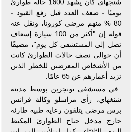
شنجهاي كان يشهد 1600 حالة طوارئ
يوميًا - ضعف العدد قبل رفع القيود -
80 % منهم مرضى كورونا، ونقل عنه
قوله إن "أكثر من 100 سيارة إسعاف
تصل إلى المستشفى كل يوم"، مضيفًا
أن حوالي نصف حالات الطوارئ كانت
من الأشخاص المعرضين للخطر الذين
تزيد أعمارهم عن 65 عامًا.
في مستشفى تونجرين بوسط مدينة
شنغهاي، رأى مراسلو وكالة فرانس
برس مرضى يتلقون رعاية طبية طارئة
خارج مدخل جناح الطوارئ المكتظ
اليوم الثلاثاء، كما امتلأت الممرات