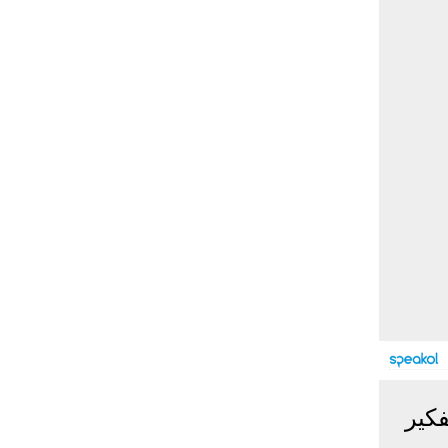
بوابة الأزهر الإلكترونية
نتيجة الثانوية الأزهرية
2022.. رابط مباشر وخطوات
الاستعلام
ماذا يحتاج ”الاتحاد” لحسم
لقب الدوري بعد السقوط
أمام ”الهلال”؟
عاجل...رئيس أوكرانيا يؤكد
الحاجة لإغلاق المجال الجوى
وتسريع الانضمام للاتحاد
الأوروبى
مصر تفوز بعضوية مجلس
حقوق الإنسان التابع للأمم
المتحدة
كير