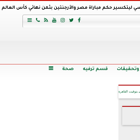
ي ليتكسير حكم مباراة مصر والأرجنتين بثمن نهائي كأس العالم
عية السعودي يتعاقد مع برونو لاج المرشح السابق لتدريب الأهلي







وع
أرخص 5 سيارات سيدان في مصر.. الأسعار والمواصفات
وم الاثنين.. والأسعار دون 49 جنيها
تصرف مثير من ميسي ونجوم الأرجنتين قبل مواجهة مصر
سن حالة فضل شاكر الصحية وخروجه من المستشفى |تفاصيل
 وتحقيقات
قسم ترفيه
صحة

بتوقيت القاهرة
آخر الأخبار