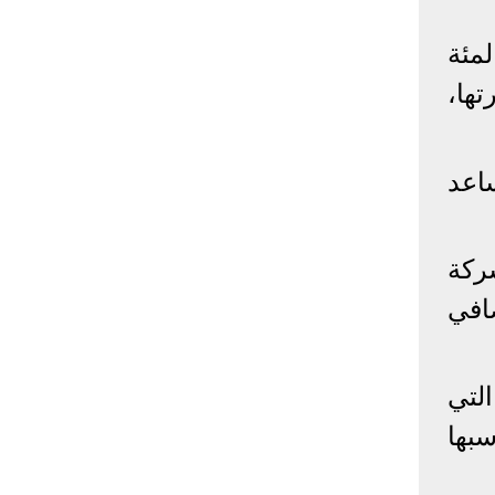
إحصائيات كورونا
فيسبوك، يمثلون حوالي 60 في المئة
المصابون عالميا
المتعافون عالميا
المتوفون عالميا
ها،
المصابون مصر
المتعافون مصر
المتوفون مصر
البلد
إصابات
وفيات
معافى
اعد
الإجمالي:
135,209,649
2,926,136
108,801,083
أمريكا
31,795,644
574,760
24,340,584
ركة
الصين
90,386
4,636
85,471
افي
الهند
13,202,783
168,467
11,987,940
روسيا
4,623,984
102,247
4,248,700
السعودية
396,758
6,737
382,198
لتي
البرازيل
13,373,174
348,718
11,791,885
بها
فرنسا
4,980,501
98,395
303,639
اخترنا لك
المملكة
3,957,317
127,040
4,365,461
المتحدة