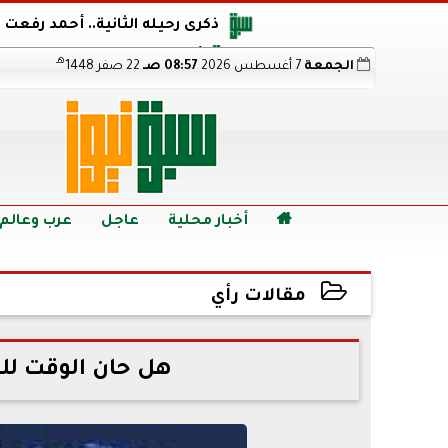
ذكرى رحيله الثانية.. أحمد رفعت
أجويرو يحذر الأرجنتين من مو
هـ
الجمعة
7 أغسطس 2026
08:57 صـ
22 صفر 1448
هالاند بعد الإطاحة ب
رابط نتيجة الدبلومات الفنية 2026 برقم الجلوس.. اعرف خطوات الاستعلام فور اعتمادها

أخبار محلية
عاجل
عرب وعالم
مقالات رأي
2021-10-07 14:12:56
هل حان الوقت للت