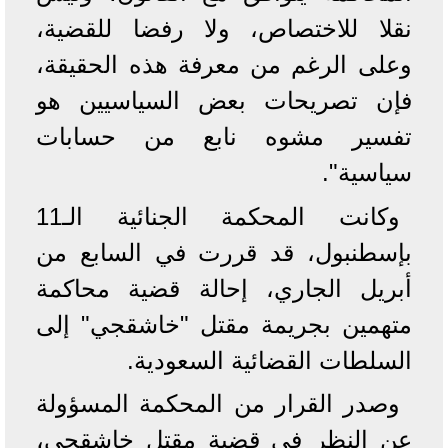
نقلا للاختصاص، ولا رفضا للقضية،
وعلى الرغم من معرفة هذه الحقيقة،
فإن تصريحات بعض السياسيين هو
تفسير مشوه نابع من حسابات
سياسية".
وكانت المحكمة الجنائية الـ11
بإسطنبول، قد قررت في السابع من
أبريل الجاري، إحالة قضية محاكمة
متهمين بجريمة مقتل "خاشقجي" إلى
السلطات القضائية السعودية.
وصدر القرار من المحكمة المسؤولة
عن النظر في قضية مقتل خاشقجي،