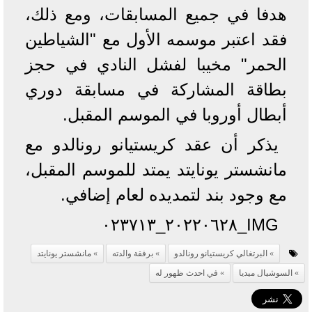
هدفا في جميع المسابقات، ومع ذلك،
فقد اعتبر موسمه الأول مع "الشياطين
الحمر" مخيبا لفشل النادي في حجز
بطاقة المشاركة في مسابقة دوري
أبطال أوروبا في الموسم المقبل.
يذكر أن عقد كريستيانو رونالدو مع
مانشستر يونايتد يمتد للموسم المقبل،
مع وجود بند لتمديده لعام إضافي.
IMG_٢٠٢٢٠٦٢٨_٠٢٣٧١٣
البرتغالي كريستيانو رونالدو
برفقة والدته
مانشستر يونايتد
السوشيال ميديا
في احدث ظهور له