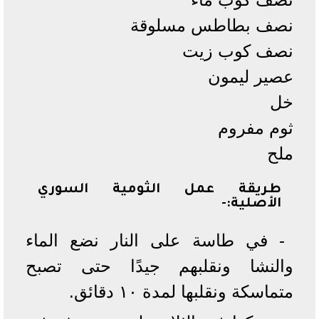
نصف بطاطس مسلوقة
نصف كوب زيت
عصير ليمون
خل
ثوم مفروم
ملح
طريقة عمل الثومية السوري
الأصلية:-
- في طاسة على النار نضع الماء
والنشا ونقلبهم جيدًا حتى تصبح
متماسكة ونقلبها لمدة ١٠ دقائق.