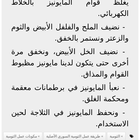
يغلظ قوام المايونيز بالخلاط
الكهربائي.
- نضيف الملح والفلفل الأبيض والثوم
والزعتر ونستمر بالخفق.
- نضيف الخل الأبيض، ونخفق مرة
أخرى حتى يتكون لدينا مايونيز مظبوط
القوام والمذاق.
- نعبأ المايونيز في برطمانات معقمة
ومحكمة الغلق.
- ونحفظ المايونيز في الثلاجة لحين
الاستخدام.
الثومية
طريقة عمل الثومية السوري الأصلية
مكونات عمل الثومية