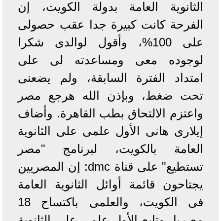
الثانوية العامة بدولة الكويت، إن
الفرحة كانت كبيرة جدا عقب حصولى
على 100%، وأقول لوالدى شكرا
لوجوده معى ومساعدته لى على
امتداد الفترة السابقة، ولم يضعنى
تحت ضغط، وبإذن الله هرجع مصر
واعتزم الالتحاق بطب القاهرة. وأضاف
إيلارى هانى الأول علمى على الثانوية
العامة بالكويت، لبرنامج "مصر
تستطيع" على قناة dmc: إن المصريين
يجتاحون قائمة أوائل الثانوية العامة
فى الكويت، والعلمى باكتساح 18
مصريا. وتابع الأول علمى على الثانوية