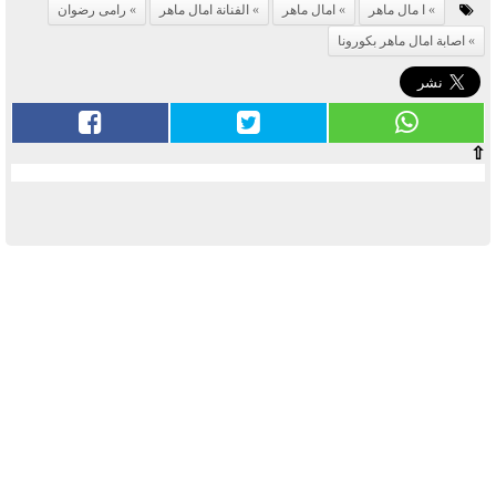
ا مال ماهر
امال ماهر
الفنانة امال ماهر
رامى رضوان
اصابة امال ماهر بكورونا
⇧
آخر الأخبار
بوابة الأزهر الإلكترونية نتيجة الثانوية
الأزهرية 2022.. رابط مباشر وخطوات