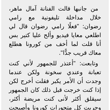
من جانبها قالت الفنانة آمال ماهر،
خلال مداخلة تليفونية مع رامي
رضوان: "فعلًا رامي رضوان قال لي
اطلعي معايا فيديو وألح عليا كتير بس
أنا قلت لما أخف من كورونا هطلع
معاك قريب جدًّا".
وتابعت: "أعتذر للجمهور لأني كنت
تعبانة وعندي سخونة ولكن عندما
وجدت أن الأمر يكبر فقلت أخرج لكن
إذا كنت خرجت قبل ذلك كان الجمهور
سيقلق أكثر لأنى كنت مريضة أكثر،
وجربت كل متحورات كورونا وأصبحت