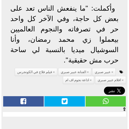
وأكملت: "ما ينفعش الناس تعد على
بعض كل حاجة، وفي الآخر كل واحد
حر في تصرفاته والنجوم العالميين
بيعملوا زي محمد رمضان، وأنا
السوشيال ميديا بالنسبة لي ساحة
حرب مش حقيقية".
عبير صبري
الفنانة عبير صبري
فيلم فلاح في الكونجرس
افلام عبير صبري
اذاعة نجوم اف ام
⇧