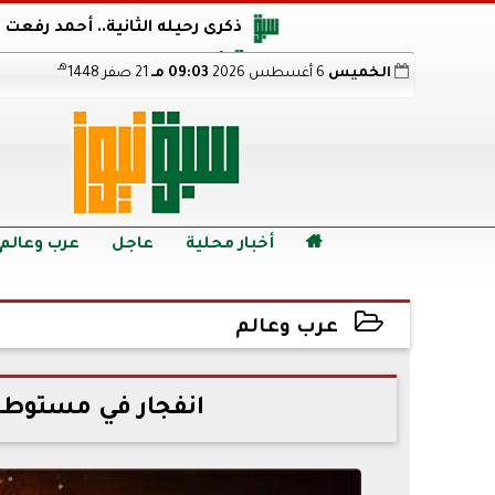
ذكرى رحيله الثانية.. أحمد رفعت
أجويرو يحذر الأرجنتين من مو
هـ
الخميس
6 أغسطس 2026
09:03 مـ
21 صفر 1448
هالاند بعد الإطاحة ب
رابط نتيجة الدبلومات الفنية 2026 برقم الجلوس.. اعرف خطوات الاستعلام فور اعتمادها

أخبار محلية
عاجل
عرب وعالم
عرب وعالم
2022-07-03 03:15:17
انفجار في مستوطن