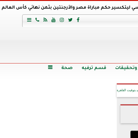
ي ليتكسير حكم مباراة مصر والأرجنتين بثمن نهائي كأس العالم
عية السعودي يتعاقد مع برونو لاج المرشح السابق لتدريب الأهلي







وع
أرخص 5 سيارات سيدان في مصر.. الأسعار والمواصفات
وم الاثنين.. والأسعار دون 49 جنيها
تصرف مثير من ميسي ونجوم الأرجنتين قبل مواجهة مصر
سن حالة فضل شاكر الصحية وخروجه من المستشفى |تفاصيل
 وتحقيقات
قسم ترفيه
صحة

بتوقيت القاهرة
آخر الأخبار