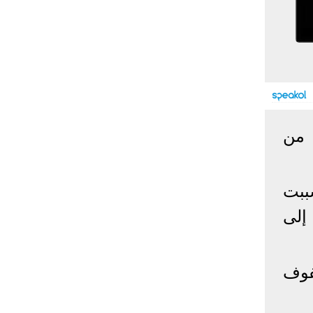
إحصائيات كورونا
المصابون عالميا
المتعافون عالميا
المتوفون عالميا
المصابون مصر
المتعافون مصر
المتوفون مصر
البلد
إصابات
وفيات
معافى
 من
الإجمالي:
135,209,649
2,926,136
108,801,083
أمريكا
31,795,644
574,760
24,340,584
الصين
90,386
4,636
85,471
ببت
الهند
13,202,783
168,467
11,987,940
إلى
روسيا
4,623,984
102,247
4,248,700
السعودية
396,758
6,737
382,198
البرازيل
13,373,174
348,718
11,791,885
فوف
فرنسا
4,980,501
98,395
303,639
اخترنا لك
المملكة
3,957,317
127,040
4,365,461
المتحدة