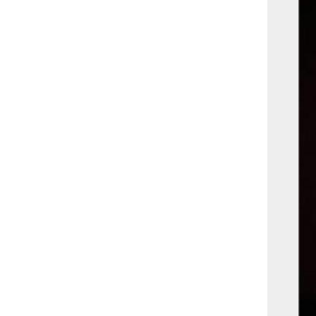
بوابة الأزهر الإلكترونية
نتيجة الثانوية الأزهرية
2022.. رابط مباشر وخطوات
الاستعلام
ماذا يحتاج ”الاتحاد” لحسم
لقب الدوري بعد السقوط
أمام ”الهلال”؟
عاجل...رئيس أوكرانيا يؤكد
الحاجة لإغلاق المجال الجوى
وتسريع الانضمام للاتحاد
الأوروبى
مصر تفوز بعضوية مجلس
حقوق الإنسان التابع للأمم
المتحدة