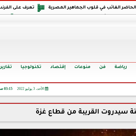
 الحاضر الغائب في قلوب الجماهير المصرية
تعرف على الفرنس
اجهة مصر في كأس العالم: يمتلك قدرات هجومية مميزة
الدر
البرازيل: منحنا أمتنا ذكرى ستخلد لأجيال.. والفوز أغرق عيني بالدم
الدولار يواصل التراجع في 9 بنوك مصرية الي
سعر الدولار في البنوك والسوق السوداء اليوم الإثنين 6 - 7 - 2026
أسعار الحديد والأسمنت اليوم الإثنين 6 - 7 - 2026
تح
رياضة
فن
منوعات
إقتصاد
تكنولوجيا
تقارير
الأحد، 3 يوليو 2022
03:15 صـ
ة سيدروت القريبة من قطاع غزة