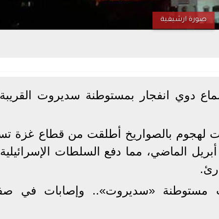
صورة ارشيفية
ماع دوي انفجار بمستوطنة سديروت القريبة
ت لهجوم بالصواريخ أطلقت من قطاع غزة تس
بريل الماضي، مما دفع السلطات الإسرائيلية 
رئ.
 مستوطنة «سديروت».. وإصابات في ص