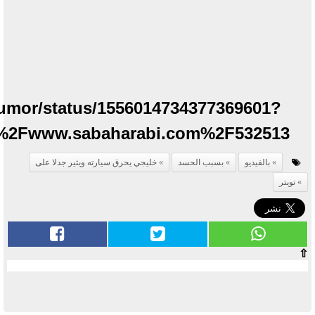
hrumor/status/1556014734377369601?
F%2Fwww.sabaharabi.com%2F532513
بالفيديو
بسبب الحسد
خليجي يحرق سيارته ويثير جدلا على
تويتر
⇧