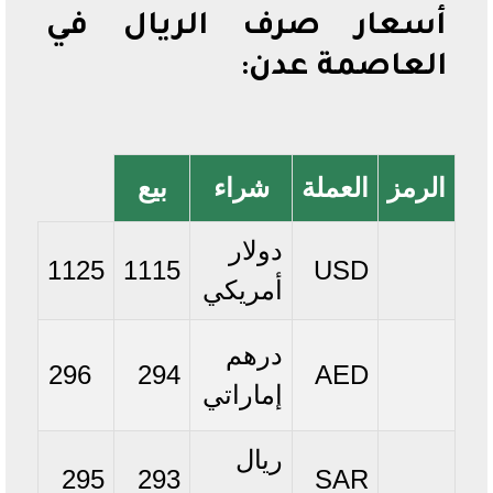
أسعار صرف الريال في
العاصمة عدن:
الرمز
العملة
شراء
بيع
دولار
1125
1115
USD
أمريكي
درهم
296
294
AED
إماراتي
ريال
295
293
SAR