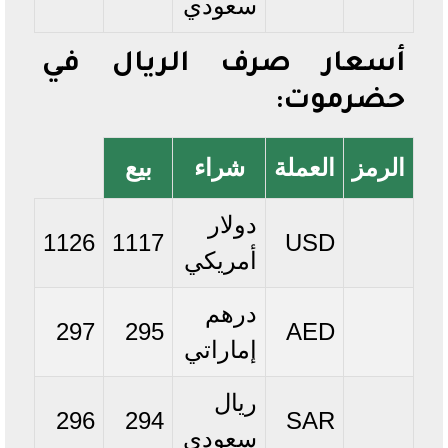
سعودي
أسعار صرف الريال في
حضرموت:
الرمز
العملة
شراء
بيع
دولار
1126
1117
USD
أمريكي
درهم
297
295
AED
إماراتي
ريال
296
294
SAR
سعودي