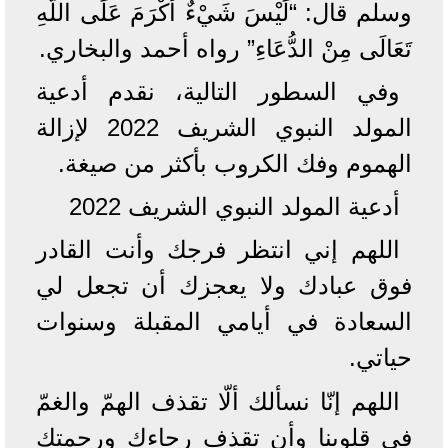
وسلم قال: “لَيْسَ شَيْءٌ أَكْرَمَ عَلَى اللَّهِ
تَعَالَى مِنْ الدُّعَاءِ” رواه أحمد والبخاري.
وفي السطور التالية، نقدم أدعية
المولد النبوي الشريف 2022 لإزالة
الهموم وفك الكروب بأكثر من صيغة.
أدعية المولد النبوي الشريف 2022
اللهم إني انتظر فرجك وأنت القادر
فوق عبادك ولا يعجزك أن تجعل لي
السعادة في أيامي المقبلة وسنوات
حياتي.
اللهم إنّا نسألك ألّا تقذف الهمّ والغمّ
في قلوبنا وأن تقذف رجاءك ورحمتك