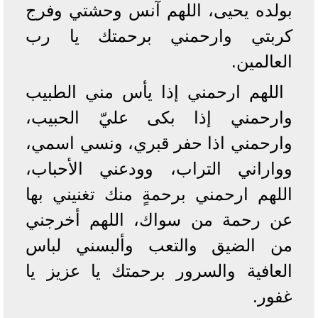
بولده يحيى، اللهم آنس وحشتي وفرج
كربتي وارحمني برحمتك يا رب
العالمين.
اللهم ارحمني إذا يأس مني الطبيب
وارحمني إذا بكى عليّ الحبيب،
وارحمني اذا حفر قبري، ونسي اسمي،
وواراني التراب، وودعني الأحباب،
اللهم ارحمني برحمةٍ منك تغنيني بها
عن رحمة من سواك، اللهم أخرجني
من الضيق والتعب وألبسني لباس
العافية والسرور برحمتك يا عزيز يا
غفور.