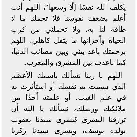
يكلف الله نفسًا إلّا وسعها”، اللهم أنت
أعلم بضعف نفوسنا فلا تحملنا ما لا
طاقة لنا به، ولا تحملني من كرب
الحياة وأحزانها ما يثقل كاهلي، اللهم
برحمتك باعد بيني وبين مصائب الدنيا،
كما باعدت بين المشرق والمغرب.
اللهم يا ربنا نسألك باسمك الأعظم
الذي سميت به نفسك أو استأثرث به
في علم الغيب، أو علمته أحدًا من
ملائكتك ورسلك، نسألك يا الله أن
ترزقنا البشرى كبشرى سيدنا يعقوب
بولده يوسف، وبشرى سيدنا زكريا