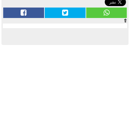
⇧
آخر الأخبار
بوابة الأزهر الإلكترونية نتيجة الثانوية
الأزهرية 2022.. رابط مباشر وخطوات
الاستعلام