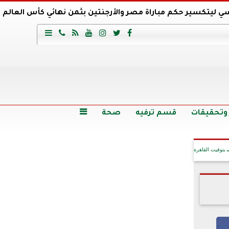
ي ليتكسير حكم مباراة مصر والأرجنتين بثمن نهائي كأس العالم
عية السعودي يتعاقد مع برونو لاج المرشح السابق لتدريب الأهلي







وع
أرخص 5 سيارات سيدان في مصر.. الأسعار والمواصفات
وم الاثنين.. والأسعار دون 49 جنيها
تصرف مثير من ميسي ونجوم الأرجنتين قبل مواجهة مصر
سن حالة فضل شاكر الصحية وخروجه من المستشفى |تفاصيل
 وتحقيقات
قسم ترفيه
صحة

بتوقيت القاهرة
آخر الأخبار