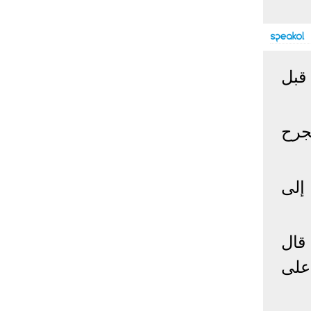
إحصائيات كورونا
المصابون عالميا
المتعافون عالميا
المتوفون عالميا
قبل
المصابون مصر
المتعافون مصر
المتوفون مصر
البلد
إصابات
وفيات
معافى
جرح
الإجمالي:
135,209,649
2,926,136
108,801,083
أمريكا
31,795,644
574,760
24,340,584
الصين
90,386
4,636
85,471
إلى
الهند
13,202,783
168,467
11,987,940
روسيا
4,623,984
102,247
4,248,700
السعودية
396,758
6,737
382,198
قال
البرازيل
13,373,174
348,718
11,791,885
على
فرنسا
4,980,501
98,395
303,639
اخترنا لك
المملكة
3,957,317
127,040
4,365,461
المتحدة