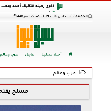
ذكرى رحيله الثانية.. أحمد رفعت
أجويرو يحذر الأرجنتين من مو
هـ
الجمعة
7 أغسطس 2026
07:29 صـ
22 صفر 1448
هالاند بعد الإطاحة ب
رابط نتيجة الدبلومات الفنية 2026 برقم الجلوس.. اعرف خطوات الاستعلام فور اعتمادها

أخبار محلية
عاجل
عرب وعالم
عرب وعالم
2022-11-07 08:24:17
مسلح يقتحم