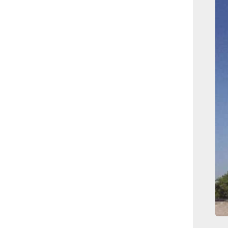
بوابة الأزهر الإلكترونية
نتيجة الثانوية الأزهرية
2022.. رابط مباشر وخطوات
الاستعلام
ماذا يحتاج ”الاتحاد” لحسم
لقب الدوري بعد السقوط
أمام ”الهلال”؟
عاجل...رئيس أوكرانيا يؤكد
الحاجة لإغلاق المجال الجوى
وتسريع الانضمام للاتحاد
الأوروبى
مصر تفوز بعضوية مجلس
حقوق الإنسان التابع للأمم
المتحدة