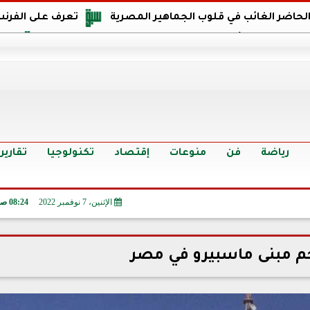
 الحاضر الغائب في قلوب الجماهير المصرية
تعرف على الفرنس
اجهة مصر في كأس العالم: يمتلك قدرات هجومية مميزة
الدر
البرازيل: منحنا أمتنا ذكرى ستخلد لأجيال.. والفوز أغرق عيني بالدم
الدولار يواصل التراجع في 9 بنوك مصرية الي
سعر الدولار في البنوك والسوق السوداء اليوم الإثنين 6 - 7 - 2026
أسعار الحديد والأسمنت اليوم الإثنين 6 - 7 - 2026
تح
رياضة
فن
منوعات
إقتصاد
تكنولوجيا
تقارير
الإثنين، 7 نوفمبر 2022
08:24 صـ
 مبنى ماسبيرو في مصر