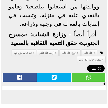
ووالدتها من استعانوا ببلطجية وقامو
بالتعدي عليه في منزله، وتسبب في
إصابات بالغه له في وجهه وذراعه.
أقرأ أيضاً -
وزارة الشباب: «مسرح
الجنوب» حقق التنمية الثقافية بالصعيد
علا غانم
زوج علا غانم
أزمة علا غانم
علا غانم وزوجها
تدهور حالة علا غانم
⇧