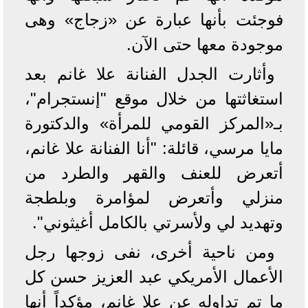
فوجئت بأنها عبارة عن «زجاج» وهى
موجودة معها حتى الآن.
وأثارت الجدل الفنانة علا غانم بعد
استغاثتها من خلال موقع "إنستجرام"،
بـ«المركز القومي للمرأة» والدكتورة
مايا مرسي، قائلة: "أنا الفنانة علا غانم،
أتعرض للعنف والقهر والطرد من
منزلي وأتعرض لمؤامرة وبلطجة
وتهديد لي ولأسرتي بالكامل أغيثوني".
ومن ناحية أخرى، نفى زوجها رجل
الأعمال الأمريكي عبد العزيز حسن كل
ما تم تداوله عن علا غانم، مؤكداً أنها