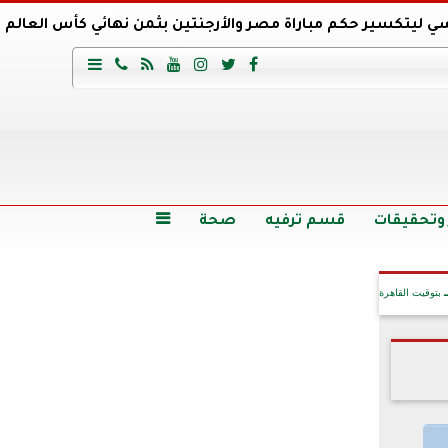
ي ليتكسير حكم مباراة مصر والأرجنتين بثمن نهائي كأس العالم
عية السعودي يتعاقد مع برونو لاج المرشح السابق لتدريب الأهلي







وع
أرخص 5 سيارات سيدان في مصر.. الأسعار والمواصفات
وم الاثنين.. والأسعار دون 49 جنيها
تصرف مثير من ميسي ونجوم الأرجنتين قبل مواجهة مصر
سن حالة فضل شاكر الصحية وخروجه من المستشفى |تفاصيل
 وتحقيقات
قسم ترفيه
صحة

بتوقيت القاهرة
آخر الأخبار