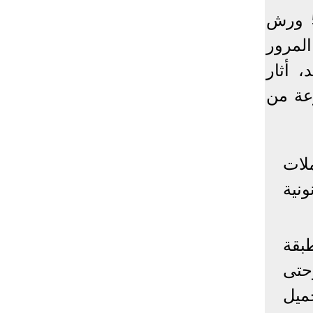
إحصائيات كورونا
نجحت أجهزة محافظة الجيزة ممثلة في مركز ومدينة البدرشين، من غلق 5 ورش
لمرور
المصابون عالميا
المتعافون عالميا
المتوفون عالميا
، أثار
المصابون مصر
المتعافون مصر
المتوفون مصر
عة من
البلد
إصابات
وفيات
معافى
الإجمالي:
135,209,649
2,926,136
108,801,083
أمريكا
31,795,644
574,760
24,340,584
لات
الصين
90,386
4,636
85,471
ونية
الهند
13,202,783
168,467
11,987,940
روسيا
4,623,984
102,247
4,248,700
السعودية
396,758
6,737
382,198
بقة
البرازيل
13,373,174
348,718
11,791,885
حتى
فرنسا
4,980,501
98,395
303,639
اخترنا لك
ميل
المملكة
3,957,317
127,040
4,365,461
المتحدة