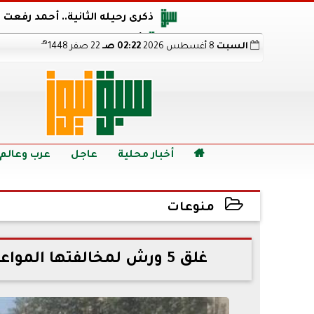
ذكرى رحيله الثانية.. أحمد رفعت
أجويرو يحذر الأرجنتين من مو
هـ
السبت
8 أغسطس 2026
02:22 صـ
22 صفر 1448
هالاند بعد الإطاحة ب
رابط نتيجة الدبلومات الفنية 2026 برقم الجلوس.. اعرف خطوات الاستعلام فور اعتمادها

أخبار محلية
عاجل
عرب وعالم
منوعات
2022-06-29 07:43:34
غلق 5 ورش لمخالفتها المواعيد الصيفية ورفع 1255 طن قمامة بالبدرشين