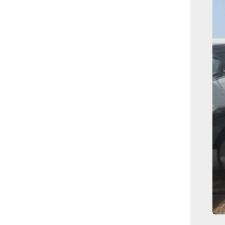
بوابة الأزهر الإلكترونية
نتيجة الثانوية الأزهرية
2022.. رابط مباشر وخطوات
الاستعلام
ماذا يحتاج ”الاتحاد” لحسم
لقب الدوري بعد السقوط
أمام ”الهلال”؟
عاجل...رئيس أوكرانيا يؤكد
الحاجة لإغلاق المجال الجوى
وتسريع الانضمام للاتحاد
الأوروبى
مصر تفوز بعضوية مجلس
حقوق الإنسان التابع للأمم
المتحدة