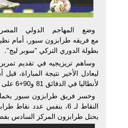
وضع المهاجم الدولي المصر
مع فريقه طرابزون سبور، أمام نظير
بطولة الدوري التركي "سوبر ليج".
ليعادل الأخير نتيجة المباراة، قبل 
لأنطاليا في الدقائق 81 و90+6 على الترتيب.
وخسر فريق طرابزون سبور بخماسي
النقاط لـ 6، بنفس عدد نقاط
يحتل طرابزون المركز السادس بفض