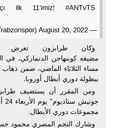
çı ilk 11’imiz! #ANTvTS
— Trabzonspor (@Trabzonspor) August 20, 2022
وكان طرابزون تعرض ل
مضيفه كوبنهاجن الدنماركي، في ال
مساء الثلاثاء الماضي، ضمن ذهاب ا
ببطولة دوري أبطال أوروبا.
ومن المقرر أن يستضيف طرابز
جون
مجموعات دوري الأبطال.
وشارك النجم المصري محمود حسن 