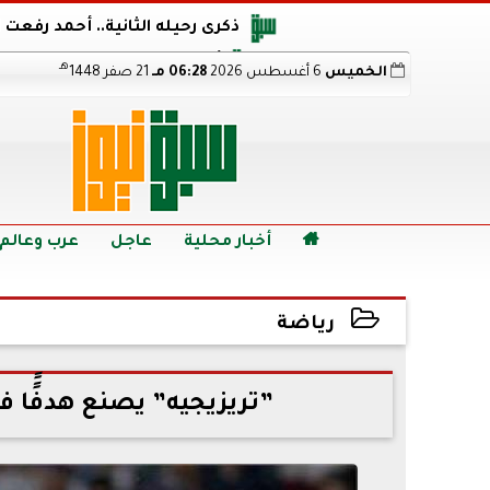
ذكرى رحيله الثانية.. أحمد رفعت
أجويرو يحذر الأرجنتين من مو
هـ
الخميس
6 أغسطس 2026
06:28 مـ
21 صفر 1448
هالاند بعد الإطاحة ب
رابط نتيجة الدبلومات الفنية 2026 برقم الجلوس.. اعرف خطوات الاستعلام فور اعتمادها

أخبار محلية
عاجل
عرب وعالم
رياضة
2022-08-20 23:38:09
”تريزيجيه” يصنع هدفًًا ف