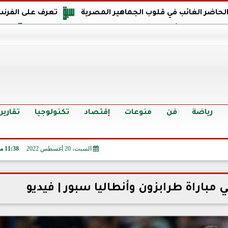
 الحاضر الغائب في قلوب الجماهير المصرية
تعرف على الفرنس
اجهة مصر في كأس العالم: يمتلك قدرات هجومية مميزة
الدر
البرازيل: منحنا أمتنا ذكرى ستخلد لأجيال.. والفوز أغرق عيني بالدم
الدولار يواصل التراجع في 9 بنوك مصرية الي
سعر الدولار في البنوك والسوق السوداء اليوم الإثنين 6 - 7 - 2026
أسعار الحديد والأسمنت اليوم الإثنين 6 - 7 - 2026
تح
رياضة
فن
منوعات
إقتصاد
تكنولوجيا
تقارير
السبت، 20 أغسطس 2022
11:38 مـ
ي مباراة طرابزون وأنطاليا سبور | فيديو