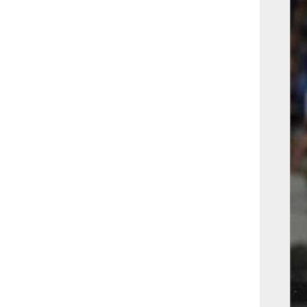
بوابة الأزهر الإلكترونية
نتيجة الثانوية الأزهرية
2022.. رابط مباشر وخطوات
الاستعلام
ماذا يحتاج ”الاتحاد” لحسم
لقب الدوري بعد السقوط
أمام ”الهلال”؟
عاجل...رئيس أوكرانيا يؤكد
الحاجة لإغلاق المجال الجوى
وتسريع الانضمام للاتحاد
الأوروبى
مصر تفوز بعضوية مجلس
حقوق الإنسان التابع للأمم
المتحدة