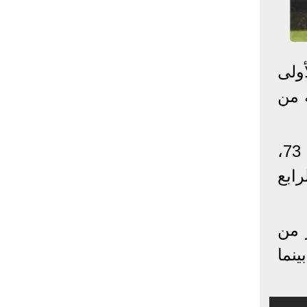
إحصائيات كورونا
المصابون عالميا
المتعافون عالميا
المتوفون عالميا
ولى
المصابون مصر
المتعافون مصر
المتوفون مصر
 من
البلد
إصابات
وفيات
معافى
الإجمالي:
135,209,649
2,926,136
108,801,083
وساهم تريزيجيه في تقديم تمريرة حاسمة للمقدوني إنيس باردي في الدقيقة 73،
أمريكا
31,795,644
574,760
24,340,584
الصين
90,386
4,636
85,471
رابع
الهند
13,202,783
168,467
11,987,940
روسيا
4,623,984
102,247
4,248,700
 من
السعودية
396,758
6,737
382,198
البرازيل
13,373,174
348,718
11,791,885
ينما
فرنسا
4,980,501
98,395
303,639
اخترنا لك
المملكة
3,957,317
127,040
4,365,461
المتحدة