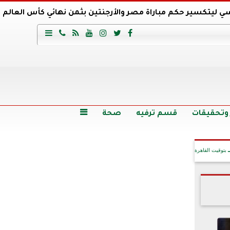
ي ليتكسير حكم مباراة مصر والأرجنتين بثمن نهائي كأس العالم
عية السعودي يتعاقد مع برونو لاج المرشح السابق لتدريب الأهلي







وع
أرخص 5 سيارات سيدان في مصر.. الأسعار والمواصفات
وم الاثنين.. والأسعار دون 49 جنيها
تصرف مثير من ميسي ونجوم الأرجنتين قبل مواجهة مصر
سن حالة فضل شاكر الصحية وخروجه من المستشفى |تفاصيل
 وتحقيقات
قسم ترفيه
صحة

بتوقيت القاهرة
آخر الأخبار