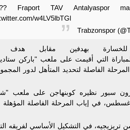
??? Fraport TAV Antalyaspor ma
.twitter.com/w4LV5lbTGl
لخسارة بهدفين مقابل هدف 
مباراة التي أقيمت على ملعب "باركن ستاديو
لمرحلة الفاصلة لتحديد المتأهل لدور المجمو
ون سبور نظيره كوبنهاجن على ملعب "شي
يش ستاديوم" يوم الأربعاء 24 أغسطس، في إياب المرحلة الفاصلة المؤهل
تريزيجيه، في التشكيل الأساسي لفريقه الت