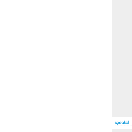
بوابة الأزهر الإلكترونية
نتيجة الثانوية الأزهرية
2022.. رابط مباشر وخطوات
الاستعلام
ماذا يحتاج ”الاتحاد” لحسم
لقب الدوري بعد السقوط
أمام ”الهلال”؟
عاجل...رئيس أوكرانيا يؤكد
الحاجة لإغلاق المجال الجوى
وتسريع الانضمام للاتحاد
الأوروبى
مصر تفوز بعضوية مجلس
حقوق الإنسان التابع للأمم
المتحدة