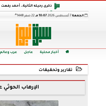
ذكرى رحيله الثانية.. أحمد رفعت
أجويرو يحذر الأرجنتين من مو
هـ
الجمعة
7 أغسطس 2026
10:07 مـ
22 صفر 1448
هالاند بعد الإطاحة ب
رابط نتيجة الدبلومات الفنية 2026 برقم الجلوس.. اعرف خطوات الاستعلام فور اعتمادها

أخبار محلية
عاجل
عرب وعالم
تقارير وتحقيقات
2022-02-10 18:17:53
الإرهاب الحوثي 