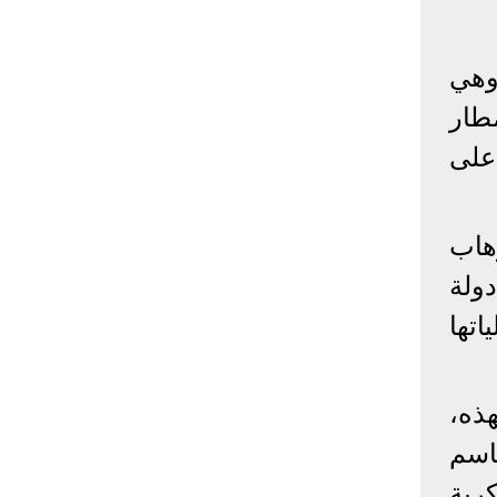
إحصائيات كورونا
وهي
المصابون عالميا
المتعافون عالميا
المتوفون عالميا
طار
المصابون مصر
المتعافون مصر
المتوفون مصر
على
البلد
إصابات
وفيات
معافى
الإجمالي:
135,209,649
2,926,136
108,801,083
هاب
أمريكا
31,795,644
574,760
24,340,584
الصين
90,386
4,636
85,471
ولة
الهند
13,202,783
168,467
11,987,940
تها
روسيا
4,623,984
102,247
4,248,700
السعودية
396,758
6,737
382,198
البرازيل
13,373,174
348,718
11,791,885
ذه،
فرنسا
4,980,501
98,395
303,639
اسم
اخترنا لك
المملكة
3,957,317
127,040
4,365,461
رية
المتحدة