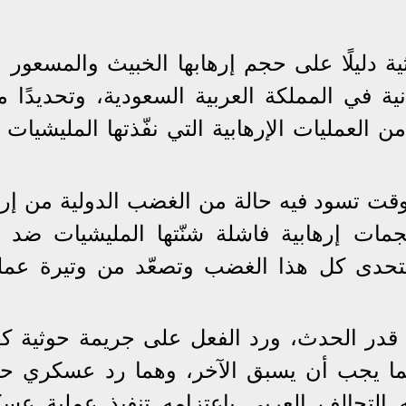
ة دليلًا على حجم إرهابها الخبيث والمسعور 
ة في المملكة العربية السعودية، وتحديدًا م
العمليات الإرهابية التي نفّذتها المليشيات 
 وقت تسود فيه حالة من الغضب الدولية من إر
مات إرهابية فاشلة شنّتها المليشيات ضد د
 تتحدى كل هذا الغضب وتصعّد من وتيرة عمليا
 قدر الحدث، ورد الفعل على جريمة حوثية كه
هما يجب أن يسبق الآخر، وهما رد عسكري ح
التحالف العربي باعتزامه تنفيذ عملية عسك