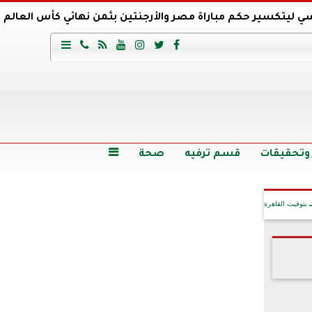
ي ليتكسير حكم مباراة مصر والأرجنتين بثمن نهائي كأس العالم
عية السعودي يتعاقد مع برونو لاج المرشح السابق لتدريب الأهلي







وع
أرخص 5 سيارات سيدان في مصر.. الأسعار والمواصفات
وم الاثنين.. والأسعار دون 49 جنيها
تصرف مثير من ميسي ونجوم الأرجنتين قبل مواجهة مصر
سن حالة فضل شاكر الصحية وخروجه من المستشفى |تفاصيل
 وتحقيقات
قسم ترفيه
صحة

بتوقيت القاهرة
آخر الأخبار