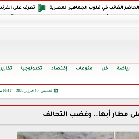
 الحاضر الغائب في قلوب الجماهير المصرية
تعرف على الفرنس
اجهة مصر في كأس العالم: يمتلك قدرات هجومية مميزة
الدر
البرازيل: منحنا أمتنا ذكرى ستخلد لأجيال.. والفوز أغرق عيني بالدم
الدولار يواصل التراجع في 9 بنوك مصرية الي
سعر الدولار في البنوك والسوق السوداء اليوم الإثنين 6 - 7 - 2026
أسعار الحديد والأسمنت اليوم الإثنين 6 - 7 - 2026
تح
رياضة
فن
منوعات
إقتصاد
تكنولوجيا
تقارير
الخميس، 10 فبراير 2022
06:17 مـ
على مطار أبها.. وغضب التحالف