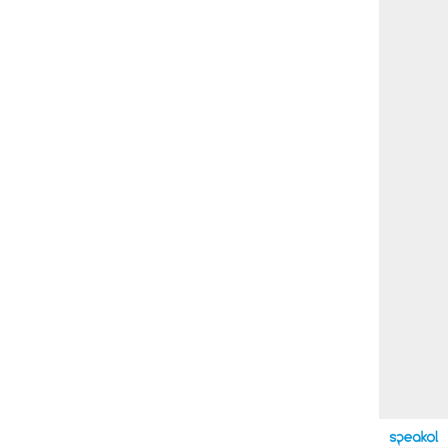
بوابة الأزهر الإلكترونية
نتيجة الثانوية الأزهرية
2022.. رابط مباشر وخطوات
الاستعلام
ماذا يحتاج ”الاتحاد” لحسم
لقب الدوري بعد السقوط
أمام ”الهلال”؟
عاجل...رئيس أوكرانيا يؤكد
الحاجة لإغلاق المجال الجوى
وتسريع الانضمام للاتحاد
الأوروبى
مصر تفوز بعضوية مجلس
حقوق الإنسان التابع للأمم
المتحدة