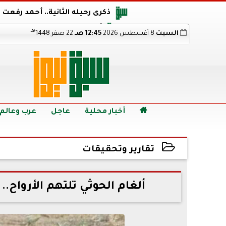
ذكرى رحيله الثانية.. أحمد رفعت
أجويرو يحذر الأرجنتين من مو
هـ
السبت
8 أغسطس 2026
12:45 صـ
22 صفر 1448
هالاند بعد الإطاحة ب
رابط نتيجة الدبلومات الفنية 2026 برقم الجلوس.. اعرف خطوات الاستعلام فور اعتمادها

أخبار محلية
عاجل
عرب وعالم
تقارير وتحقيقات
2022-05-17 06:10:08
ألغام الحوثي تلتهم الأرواح