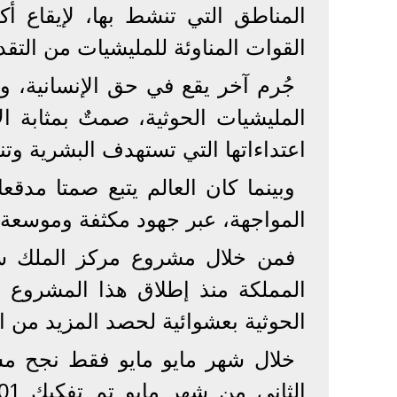
المناطق التي تنشط بها، لإيقاع أ
القوات المناوئة للمليشيات من التق
جُرم آخر يقع في حق الإنسانية، وه
المليشيات الحوثية، صمتٌ بمثابة ا
اعتداءاتها التي تستهدف البشرية وتن
وبينما كان العالم يتبع صمتا مدقع
المواجهة، عبر جهود مكثفة وموسعة 
فمن خلال مشروع مركز الملك سلم
الحوثية بعشوائية لحصد المزيد من الض