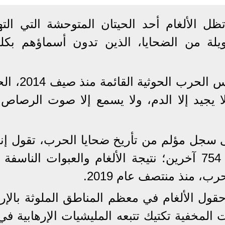
ظل الألغام أحد الحيتان المتوحشة التي الت
ويلة من الضحايا، الذين تدون أسماؤهم بكل
ضحايا الألغام باتوا أرقامًا في قاموس ا
ا يجيد إلا الدم، ولا يسمع إلا صوت الرصاص، 
سجل مؤلم من تأريخ ضحايا الحرب، تقول إنه
التيقن من مقتل 372 مدنيًا وإصابة 754 آخرين؛ نتيجة الألغام والعبوات الناس
، منذ منتصف عام 2019.
حقول الألغام في معظم المناطق الملوثة بالإر
المخفية تكتيك تتبعه المليشيات الإرهابية في