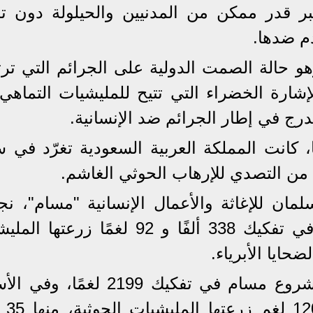
كبر قدر ممكن من المدنيين والحيلولة دون ت
دم ضدها.
و حالة الصمت الدولية على الجرائم التي ترتك
لإشارة الخضراء التي تتيح للمليشيات التماهي
درج في إطار الجرائم ضد الإنسانية.
ا، كانت المملكة العربية السعودية تغرّد في 
من التصدي للإرهاب الحوثي الغاشم.
ان للإغاثة والأعمال الإنسانية "مسام"، ن
المملكة منذ إطلاق هذا المشروع في تفكيك 338 ألفًا و 92 لغمًا زرع
حايا الأبرياء.
خلال شهر مايو مايو فقط نجح مشروع مسام في تفكيك 2199 لغم
الثاني من شهر 