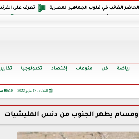
 الحاضر الغائب في قلوب الجماهير المصرية
تعرف على الفرنس
اجهة مصر في كأس العالم: يمتلك قدرات هجومية مميزة
الدر
البرازيل: منحنا أمتنا ذكرى ستخلد لأجيال.. والفوز أغرق عيني بالدم
الدولار يواصل التراجع في 9 بنوك مصرية الي
سعر الدولار في البنوك والسوق السوداء اليوم الإثنين 6 - 7 - 2026
أسعار الحديد والأسمنت اليوم الإثنين 6 - 7 - 2026
تح
رياضة
فن
منوعات
إقتصاد
تكنولوجيا
تقارير
الثلاثاء، 17 مايو 2022
06:10 صـ
.. ومسام يطهر الجنوب من دنس المليشيات