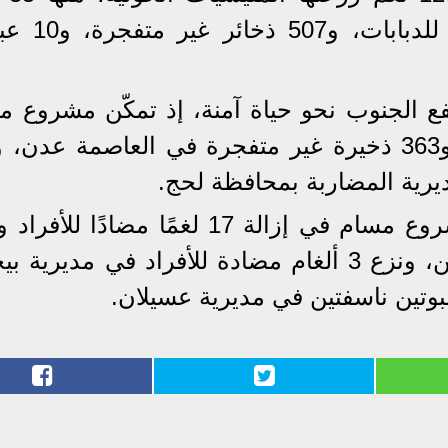
مضادًا للأفراد، و 649 لغمًا مضادًا
فع الجنوب نحو حياة آمنة، إذ تمكّن مشروع م
من نزع 274 لغمًا مضادًا للدبابات و363 ذخيرة غير متفجرة في العاصمة عد
يرية المضاربة بمحافظة لحج.
لغمًا مضادًا للدبابات في مديرية عين، ونزع 3 ألغام مضادة للأفراد في مديري