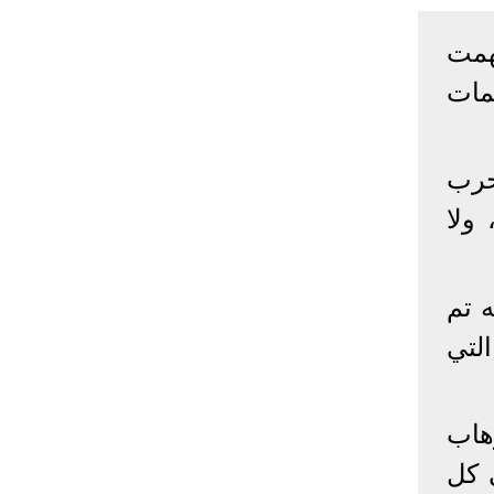
إحصائيات كورونا
همت
المصابون عالميا
المتعافون عالميا
المتوفون عالميا
مات
المصابون مصر
المتعافون مصر
المتوفون مصر
البلد
إصابات
وفيات
معافى
لحرب الحوثية القائمة منذ صيف 2014، الحرب
الإجمالي:
135,209,649
2,926,136
108,801,083
ولا
أمريكا
31,795,644
574,760
24,340,584
الصين
90,386
4,636
85,471
 تم
الهند
13,202,783
168,467
11,987,940
روسيا
4,623,984
102,247
4,248,700
فة التي
السعودية
396,758
6,737
382,198
البرازيل
13,373,174
348,718
11,791,885
هاب
فرنسا
4,980,501
98,395
303,639
اخترنا لك
المملكة
 كل
3,957,317
127,040
4,365,461
المتحدة