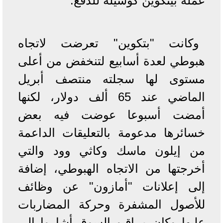
عملة بيتكوين كوسيلة للدفع.
وكانت "بتكوين" تعرضت لاتجاه
هبوطي لعدة أسابيع لتنخفض من أعلى
مستوى لها سجلته منتصف أبريل
الماضي عند 65 ألف دولار، لكنها
أمضت أسبوعا عوضت فيه بعض
خسائرها مدعومة بالتعليقات الداعمة
من إيلون ماسك وكاثي وود والتي
أخرجتها من الاتجاه الهبوطي، إضافة
إلى إعلانات "أمازون" عن وظائف
للأصول المشفرة وحركة المضاربات
عليها وكان مراقبو السوق أشاروا إلى