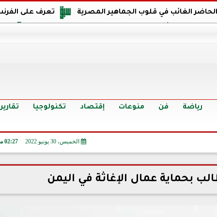
 الحاضر الغائب في قلوب الجماهير المصرية
تعرف على الفرنس
اجهة مصر في كأس العالم: يمتلك قدرات هجومية مميزة
الدر
البرازيل: منحنا أمتنا ذكرى ستخلد لأجيال.. والفوز أغرق عيني بالدم
الدولار يواصل التراجع في 9 بنوك مصرية الي
سعر الدولار في البنوك والسوق السوداء اليوم الإثنين 6 - 7 - 2026
أسعار الحديد والأسمنت اليوم الإثنين 6 - 7 - 2026
تح
رياضة
فن
منوعات
إقتصاد
تكنولوجيا
تقارير
الخميس، 30 يونيو 2022
02:27 مـ
الب بحماية عمال الإغاثة في اليمن