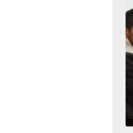
بوابة الأزهر الإلكترونية
نتيجة الثانوية الأزهرية
2022.. رابط مباشر وخطوات
الاستعلام
ماذا يحتاج ”الاتحاد” لحسم
لقب الدوري بعد السقوط
أمام ”الهلال”؟
عاجل...رئيس أوكرانيا يؤكد
الحاجة لإغلاق المجال الجوى
وتسريع الانضمام للاتحاد
الأوروبى
مصر تفوز بعضوية مجلس
حقوق الإنسان التابع للأمم
المتحدة