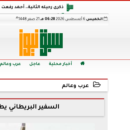
ذكرى رحيله الثانية.. أحمد رفعت
أجويرو يحذر الأرجنتين من مو
هـ
الخميس
6 أغسطس 2026
06:28 مـ
21 صفر 1448
هالاند بعد الإطاحة ب
رابط نتيجة الدبلومات الفنية 2026 برقم الجلوس.. اعرف خطوات الاستعلام فور اعتمادها

أخبار محلية
عاجل
عرب وعالم
عرب وعالم
2022-06-30 14:27:57
السفير البريطاني يط