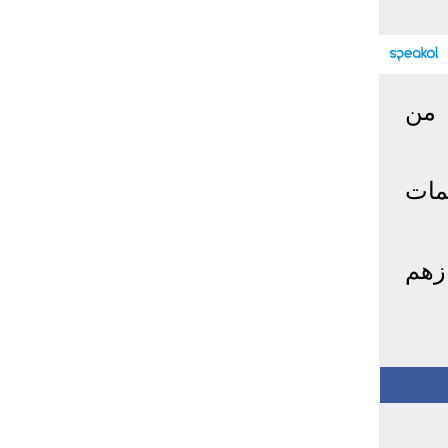
إحصائيات كورونا
المصابون عالميا
المتعافون عالميا
المتوفون عالميا
 من
المصابون مصر
المتعافون مصر
المتوفون مصر
البلد
إصابات
وفيات
معافى
مات
الإجمالي:
135,209,649
2,926,136
108,801,083
أمريكا
31,795,644
574,760
24,340,584
الصين
90,386
4,636
85,471
زهم
الهند
13,202,783
168,467
11,987,940
روسيا
4,623,984
102,247
4,248,700
السعودية
396,758
6,737
382,198
البرازيل
13,373,174
348,718
11,791,885
فرنسا
4,980,501
98,395
303,639
اخترنا لك
المملكة
3,957,317
127,040
4,365,461
المتحدة