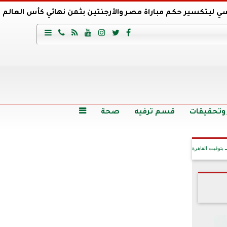
ي ليتكسير حكم مباراة مصر والأرجنتين بثمن نهائي كأس العالم
عية السعودي يتعاقد مع برونو لاج المرشح السابق لتدريب الأهلي







وع
أرخص 5 سيارات سيدان في مصر.. الأسعار والمواصفات
وم الاثنين.. والأسعار دون 49 جنيها
تصرف مثير من ميسي ونجوم الأرجنتين قبل مواجهة مصر
سن حالة فضل شاكر الصحية وخروجه من المستشفى |تفاصيل
 وتحقيقات
قسم ترفيه
صحة

بتوقيت القاهرة
آخر الأخبار