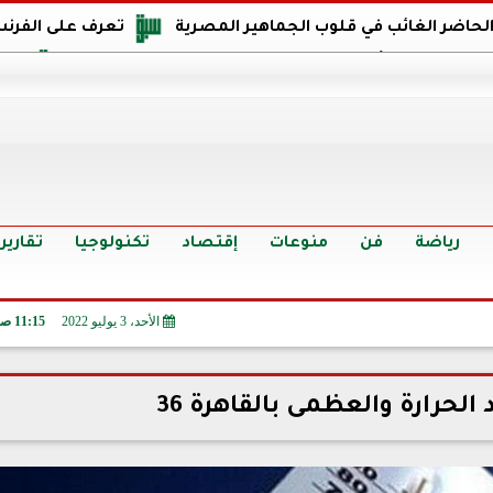
 الحاضر الغائب في قلوب الجماهير المصرية
تعرف على الفرنس
اجهة مصر في كأس العالم: يمتلك قدرات هجومية مميزة
الدر
البرازيل: منحنا أمتنا ذكرى ستخلد لأجيال.. والفوز أغرق عيني بالدم
الدولار يواصل التراجع في 9 بنوك مصرية الي
سعر الدولار في البنوك والسوق السوداء اليوم الإثنين 6 - 7 - 2026
أسعار الحديد والأسمنت اليوم الإثنين 6 - 7 - 2026
تح
رياضة
فن
منوعات
إقتصاد
تكنولوجيا
تقارير
الأحد، 3 يوليو 2022
11:15 صـ
حرارة والعظمى بالقاهرة 36