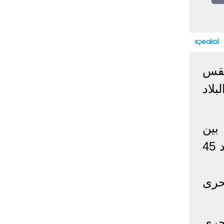
إحصائيات كورونا
المصابون عالميا
المتعافون عالميا
المتوفون عالميا
المصابون مصر
المتعافون مصر
المتوفون مصر
طقس
البلد
إصابات
وفيات
معافى
لاد
الإجمالي:
135,209,649
2,926,136
108,801,083
أمريكا
31,795,644
574,760
24,340,584
الصين
90,386
4,636
85,471
بين
الهند
13,202,783
168,467
11,987,940
70-80 % وعلى السواحل الشمالية 90 % وعلى جنوب سيناء 60 % وشمال الصعيد 45
روسيا
4,623,984
102,247
4,248,700
السعودية
396,758
6,737
382,198
حرى
البرازيل
13,373,174
348,718
11,791,885
فرنسا
4,980,501
98,395
303,639
اخترنا لك
المملكة
3,957,317
127,040
4,365,461
حري
المتحدة