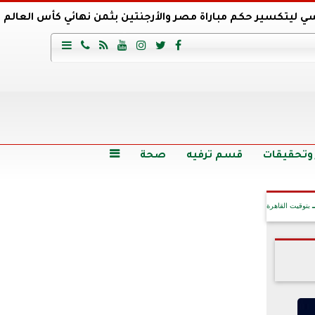
ي ليتكسير حكم مباراة مصر والأرجنتين بثمن نهائي كأس العالم
عية السعودي يتعاقد مع برونو لاج المرشح السابق لتدريب الأهلي







وع
أرخص 5 سيارات سيدان في مصر.. الأسعار والمواصفات
وم الاثنين.. والأسعار دون 49 جنيها
تصرف مثير من ميسي ونجوم الأرجنتين قبل مواجهة مصر
سن حالة فضل شاكر الصحية وخروجه من المستشفى |تفاصيل
 وتحقيقات
قسم ترفيه
صحة

بتوقيت القاهرة
آخر الأخبار