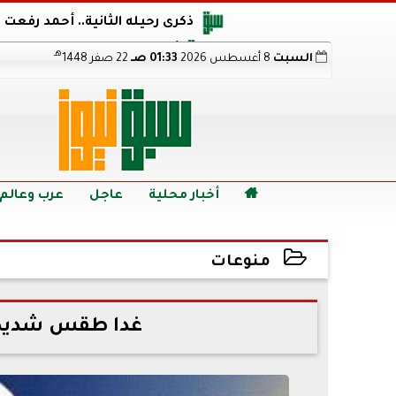
ذكرى رحيله الثانية.. أحمد رفعت
أجويرو يحذر الأرجنتين من مو
هـ
السبت
8 أغسطس 2026
01:33 صـ
22 صفر 1448
هالاند بعد الإطاحة ب
رابط نتيجة الدبلومات الفنية 2026 برقم الجلوس.. اعرف خطوات الاستعلام فور اعتمادها

أخبار محلية
عاجل
عرب وعالم
منوعات
2022-07-03 11:15:35
غدا طقس شديد ال