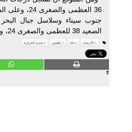
الصعيد 38 للعظمى والصغرى 24، وعلى جنوب الصعيد 41 للعظمى والصغرى 27.
الارصاد
غدا
طقس
شديد الحرارة
⇧