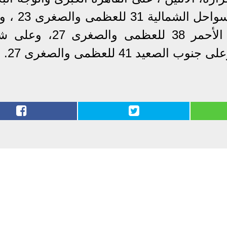
36 العظمى والصغرى 24، وعلى السواح
جنوب سيناء وسلاسل جبال البحر الأحمر 38 للعظمى وا