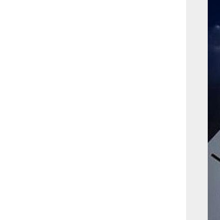
بوابة الأزهر الإلكترونية
نتيجة الثانوية الأزهرية
2022.. رابط مباشر وخطوات
الاستعلام
ماذا يحتاج ”الاتحاد” لحسم
لقب الدوري بعد السقوط
أمام ”الهلال”؟
عاجل...رئيس أوكرانيا يؤكد
الحاجة لإغلاق المجال الجوى
وتسريع الانضمام للاتحاد
الأوروبى
مصر تفوز بعضوية مجلس
حقوق الإنسان التابع للأمم
المتحدة