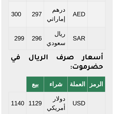
درهم
300
297
AED
إماراتي
ريال
299
296
SAR
سعودي
أسعار صرف الريال في
حضرموت:
الرمز
العملة
شراء
بيع
دولار
1140
1129
USD
أمريكي