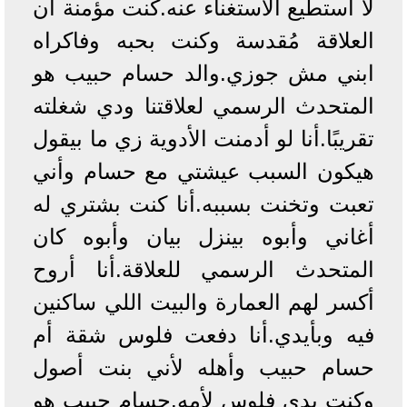
لا أستطيع الاستغناء عنه.كنت مؤمنة أن
العلاقة مُقدسة وكنت بحبه وفاكراه
ابني مش جوزي.والد حسام حبيب هو
المتحدث الرسمي لعلاقتنا ودي شغلته
تقريبًا.أنا لو أدمنت الأدوية زي ما بيقول
هيكون السبب عيشتي مع حسام وأني
تعبت وتخنت بسببه.أنا كنت بشتري له
أغاني وأبوه بينزل بيان وأبوه كان
المتحدث الرسمي للعلاقة.أنا أروح
أكسر لهم العمارة والبيت اللي ساكنين
فيه وبأيدي.أنا دفعت فلوس شقة أم
حسام حبيب وأهله لأني بنت أصول
وكنت بدي فلوس لأمه.حسام حبيب هو